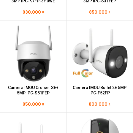
3MP IPC-K7FP-3H0WE
3MP IPC-S31FEP
930.000
₫
850.000
₫
Camera IMOU Cruiser SE+
Camera IMOU Bullet 2E 5MP
5MP IPC-S51FEP
IPC-F52FP
950.000
₫
800.000
₫