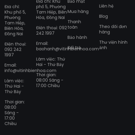
Địa chỉ: Khu
Bảo mật
Liên hệ
Địa chỉ:
phố 5, Phường
Mua hàng
Khu phố 5,
Tam Hiệp, Biên
Blog
Phường
Hòa, Đồng Nai
Thanh
Tam Hiệp,
Theo dõi đơn
toán
Điện thoại: 092
Biên Hòa,
hàng
242 1997
Đồng Nai
Bảo hành
Thư viện hình
Email:
Điện thoại:
Đổi trả
ảnh
baohanh@vitinhbienhoa.com
092 242
1997
Làm việc: Thứ
Hai - Thứ Bảy
Email:
info@vitinhbienhoa.com
Thời gian:
08:00 Sáng -
Làm việc:
17:00 Chiều
Thứ Hai -
Thứ Bảy
Thời gian:
08:00
Sáng -
17:00
Chiều