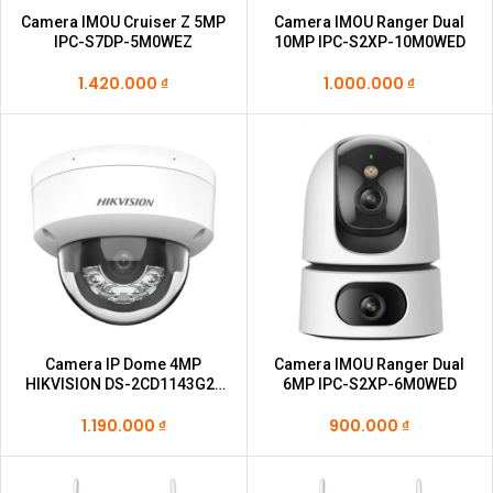
Camera IMOU Cruiser Z 5MP
Camera IMOU Ranger Dual
IPC-S7DP-5M0WEZ
10MP IPC-S2XP-10M0WED
1.420.000
₫
1.000.000
₫
Camera IP Dome 4MP
Camera IMOU Ranger Dual
HIKVISION DS-2CD1143G2-
6MP IPC-S2XP-6M0WED
LIUF
1.190.000
₫
900.000
₫