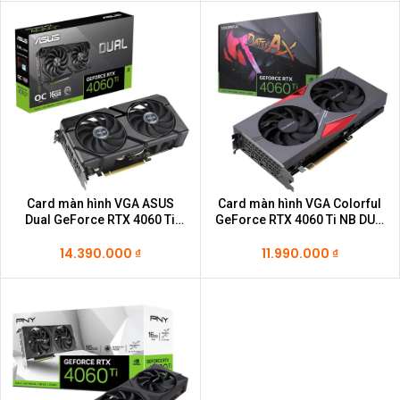
Card màn hình VGA ASUS
Card màn hình VGA Colorful
Dual GeForce RTX 4060 Ti
GeForce RTX 4060 Ti NB DUO
EVO OC Edition 16GB GDDR6
16GB-V
14.390.000
₫
11.990.000
₫