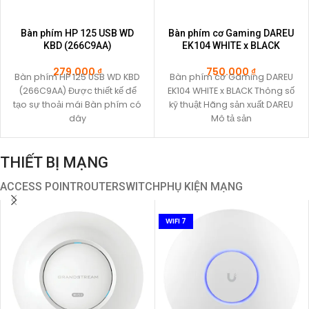
Bàn phím HP 125 USB WD
Bàn phím cơ Gaming DAREU
KBD (266C9AA)
EK104 WHITE x BLACK
279.000
₫
750.000
₫
Bàn phím HP 125 USB WD KBD
Bàn phím cơ Gaming DAREU
(266C9AA) Được thiết kế để
EK104 WHITE x BLACK Thông số
tạo sự thoải mái Bàn phím có
kỹ thuật Hãng sản xuất DAREU
dây
Mô tả sản
THIẾT BỊ MẠNG
ACCESS POINT
ROUTER
SWITCH
PHỤ KIỆN MẠNG
WIFI 7