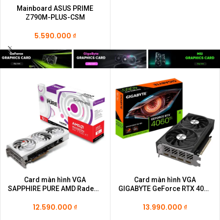
Mainboard ASUS PRIME
Z790M-PLUS-CSM
5.590.000
₫
Card màn hình VGA
Card màn hình VGA
SAPPHIRE PURE AMD Radeon
GIGABYTE GeForce RTX 4060
RX 7700 XT 12GB
Ti WINDFORCE OC 16G (GV-
12.590.000
₫
N406TWF2OC-16GD)
13.990.000
₫