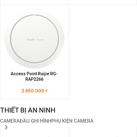
Access Point Ruijie RG-
RAP2266
2.650.000
₫
THIẾT BỊ AN NINH
CAMERA
ĐẦU GHI HÌNH
PHỤ KIỆN CAMERA