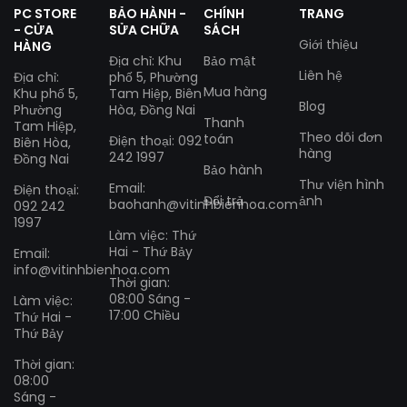
PC STORE
BẢO HÀNH -
CHÍNH
TRANG
- CỬA
SỬA CHỮA
SÁCH
Giới thiệu
HÀNG
Địa chỉ: Khu
Bảo mật
Liên hệ
Địa chỉ:
phố 5, Phường
Mua hàng
Khu phố 5,
Tam Hiệp, Biên
Blog
Phường
Hòa, Đồng Nai
Thanh
Tam Hiệp,
Theo dõi đơn
toán
Điện thoại: 092
Biên Hòa,
hàng
242 1997
Đồng Nai
Bảo hành
Thư viện hình
Email:
Điện thoại:
Đổi trả
ảnh
baohanh@vitinhbienhoa.com
092 242
1997
Làm việc: Thứ
Hai - Thứ Bảy
Email:
info@vitinhbienhoa.com
Thời gian:
08:00 Sáng -
Làm việc:
17:00 Chiều
Thứ Hai -
Thứ Bảy
Thời gian:
08:00
Sáng -