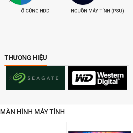
)
BỘ NHỚ TRONG (RAM)
BỘ VI XỬ LÝ (CPU)
THƯƠNG HIỆU
MÀN HÌNH MÁY TÍNH