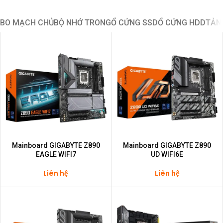
BO MẠCH CHỦ
BỘ NHỚ TRONG
Ổ CỨNG SSD
Ổ CỨNG HDD
TẢN
Mainboard GIGABYTE Z890
Mainboard GIGABYTE Z890
EAGLE WIFI7
UD WIFI6E
Liên hệ
Liên hệ