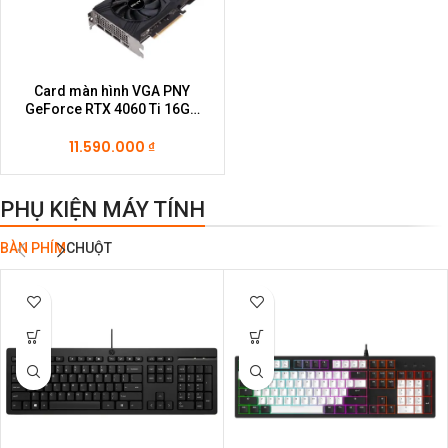
Card màn hình VGA PNY
GeForce RTX 4060 Ti 16GB
VERTO Dual Fan DLSS 3
11.590.000
₫
PHỤ KIỆN MÁY TÍNH
BÀN PHÍM
CHUỘT