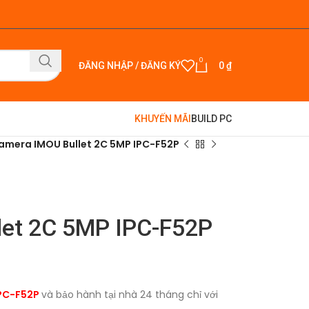
0
ĐĂNG NHẬP / ĐĂNG KÝ
0
₫
KHUYẾN MÃI
BUILD PC
amera IMOU Bullet 2C 5MP IPC-F52P
let 2C 5MP IPC-F52P
IPC-F52P
và bảo hành tại nhà 24 tháng chỉ với