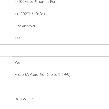
1 x 100Mbps Ethernet Port
IEEE802.11b/g/n/ax
iOS; Android
Yes
Yes
Micro SD Card Slot (up to 512 GB)
DC12V/0.5A