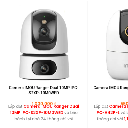
Camera IMOU Ranger Dual 10MP IPC-
Camera IMOU Rang
S2XP-10M0WED
1.000.000
₫
55
Lắp đặt
Camera IMOU Ranger Dual
Lắp đặt
Camera 
10MP IPC-S2XP-10M0WED
và bảo
IPC-A42P-L
và 
hành tại nhà 24 tháng chỉ với
tháng chỉ với
1
1,700,000đ
, tặng thẻ nhớ 128GB.
nhớ