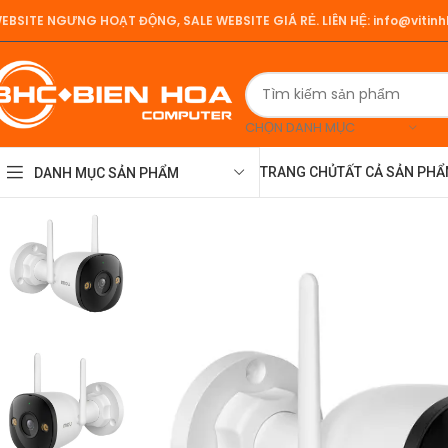
EBSITE NGƯNG HOẠT ĐỘNG, SALE WEBSITE GIÁ RẺ.
LIÊN HỆ:
info@vitin
CHỌN DANH MỤC
TRANG CHỦ
TẤT CẢ SẢN PH
DANH MỤC SẢN PHẨM