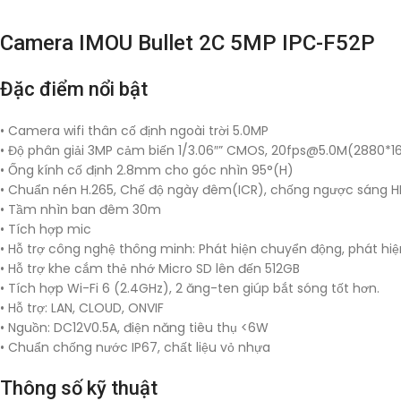
Camera IMOU Bullet 2C 5MP IPC-F52P
Đặc điểm nổi bật
• Camera wifi thân cố định ngoài trời 5.0MP
• Độ phân giải 3MP cảm biến 1/3.06″” CMOS,
20fps@5.0M
(2880*1
• Ống kính cố định 2.8mm cho góc nhìn 95°(H)
• Chuẩn nén H.265, Chế độ ngày đêm(ICR), chống ngược sáng 
• Tầm nhìn ban đêm 30m
• Tích hợp mic
• Hỗ trợ công nghệ thông minh: Phát hiện chuyển động, phát hiệ
• Hỗ trợ khe cắm thẻ nhớ Micro SD lên đến 512GB
• Tích hợp Wi-Fi 6 (2.4GHz), 2 ăng-ten giúp bắt sóng tốt hơn.
• Hỗ trợ: LAN, CLOUD, ONVIF
• Nguồn: DC12V0.5A, điện năng tiêu thụ <6W
• Chuẩn chống nước IP67, chất liệu vỏ nhựa
Thông số kỹ thuật