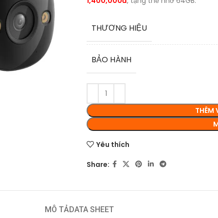
1,400,000đ
, tặng thẻ nhớ 64GB.
THƯƠNG HIỆU
BẢO HÀNH
THÊM 
M
Yêu thích
Share:
MÔ TẢ
DATA SHEET