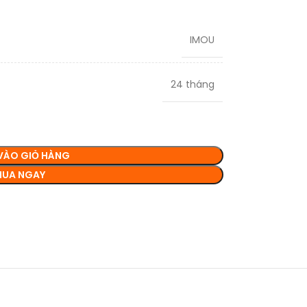
IMOU
24 tháng
VÀO GIỎ HÀNG
UA NGAY