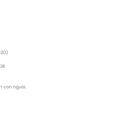
620)
HDR
n con người.