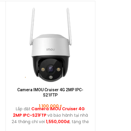
Camera IMOU Cruiser 4G 2MP IPC-
Camera
S21FTP
1.100.000
₫
1
Lắp đặt
Camera IMOU Cruiser 4G
Lắp đặt
Came
2MP IPC-S21FTP
và bảo hành tại nhà
bảo hành tại
24 tháng chỉ với
1,550,000đ
, tặng thẻ
1,790,000đ
nhớ 32GB.