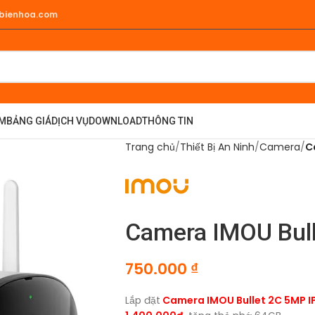
hbienhoa.com
ẨM
BẢNG GIÁ
DỊCH VỤ
DOWNLOAD
THÔNG TIN
Trang chủ
Thiết Bị An Ninh
Camera
C
Camera IMOU Bul
750.000
₫
Lắp đặt
Camera IMOU Bullet 2C 5MP 