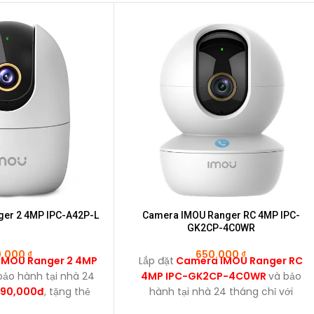
er 2 4MP IPC-A42P-L
Camera IMOU Ranger RC 4MP IPC-
GK2CP-4C0WR
0.000
₫
650.000
₫
IMOU Ranger 2 4MP
Lắp đặt
Camera IMOU Ranger RC
bảo hành tại nhà 24
4MP IPC-GK2CP-4C0WR
và bảo
,190,000đ
, tặng thẻ
hành tại nhà 24 tháng chỉ với
 64GB.
1,290,000đ
, tặng thẻ nhớ 64GB.