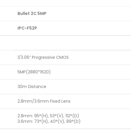
Bullet 2C 5MP
IPC-F52P
1/3.06” Progressive CMOS
5MP(2880*1620)
30m Distance
2.8mm/3.6mm Fixed Lens
2.8mm: 95°(H), 53°(V), 112°(D)
3.6mm: 73°(H), 40°(V), 89°(D)