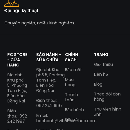
Đội ngũ kỹ thuật.
Chuyên nghiệp, nhiều kinh nghiệm.
PC STORE
BẢO HÀNH -
CHÍNH
TRANG
- CỬA
SỬA CHỮA
SÁCH
Giới thiệu
HÀNG
Địa chỉ: Khu
Bảo mật
Liên hệ
Địa chỉ:
phố 5, Phường
Mua
Khu phố
Tam Hiệp,
Blog
hàng
5, Phường
Biên Hòa,
Tam Hiệp,
Đồng Nai
Theo dõi đơn
Thanh
Biên Hòa,
hàng
toán
Điện thoại:
Đồng Nai
092 242 1997
Thư viện hình
Bảo hành
Điện
ảnh
Email:
thoại: 092
Đổi trả
baohanh@vitinhbienhoa.com
242 1997