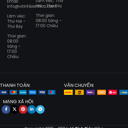
Làm việc: Thứ
Email:
Hai - Thứ Bảy
info@vitinhbienhoa.com
Thời gian:
Làm việc:
08:00 Sáng -
Thứ Hai -
17:00 Chiều
Thứ Bảy
Thời gian:
08:00
Sáng -
17:00
Chiều
THANH TOÁN:
VẬN CHUYỂN:
MẠNG XÃ HỘI: