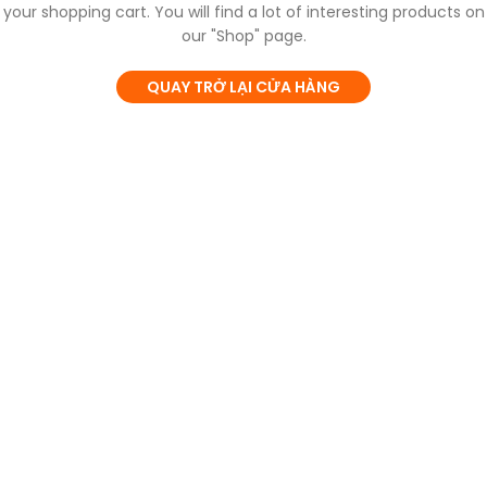
your shopping cart.
You will find a lot of interesting products on
our "Shop" page.
QUAY TRỞ LẠI CỬA HÀNG