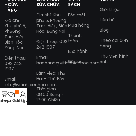
- CỬA
SỬA CHỮA
SÁCH
Giới thiệu
HÀNG
Địa chỉ: Khu
Bảo mật
Liên hệ
Địa chỉ:
phố 5, Phường
Mua hàng
Khu phố 5,
Tam Hiệp, Biên
Blog
Phường
Hòa, Đồng Nai
Thanh
Tam Hiệp,
Theo dõi đơn
toán
Điện thoại: 092
Biên Hòa,
hàng
242 1997
Đồng Nai
Bảo hành
Thư viện hình
Email:
Điện thoại:
Đổi trả
ảnh
baohanh@vitinhbienhoa.com
092 242
1997
Làm việc: Thứ
Hai - Thứ Bảy
Email:
info@vitinhbienhoa.com
Thời gian:
0
08:00 Sáng -
Làm việc:
17:00 Chiều
Thứ Hai -
Shop
Yêu thích
Giỏ hàng
Tài khoản
Thứ Bảy
Thời gian:
08:00
Sáng -
17:00