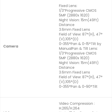
Fixed Lens:
1/3”Progressive CMOS
5MP (2880x 1620)
Night Vision: 15m(49ft)
Distance
3.6mm Fixed Lens
Field of View: 87°(H), 47°
(V),105°(D)
0~355°Pan & 0~15°Tilt by
Camera
ManualPan & Tilt Lens:
1/3”Progressive CMOS
5MP (2880x 1620)
Night Vision: 15m(49ft)
Distance
3.6mm Fixed Lens
Field of View: 87°(H), 47°
(V),105°(D)
0~355°Pan & 0~90°Tilt
Video Compression :
H.265/H.264