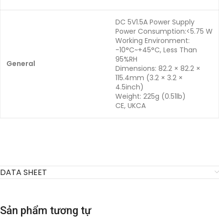
DC 5V1.5A Power Supply
Power Consumption:<5.75 W
Working Environment:
-10°C~+45°C, Less Than
95%RH
General
Dimensions: 82.2 × 82.2 ×
115.4mm (3.2 × 3.2 ×
4.5inch)
Weight: 225g (0.51lb)
CE, UKCA
DATA SHEET
Sản phẩm tương tự