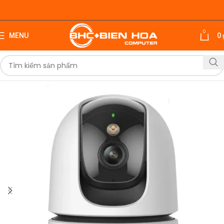
0
MENU
0