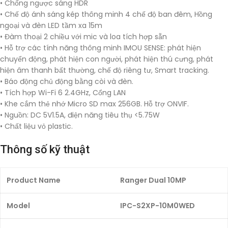
• Chống ngược sáng HDR
• Chế độ ánh sáng kép thông minh 4 chế độ ban đêm, Hồng
ngoại và đèn LED tầm xa 15m
• Đàm thoại 2 chiều với mic và loa tích hợp sẵn
• Hỗ trợ các tính năng thông minh IMOU SENSE: phát hiện
chuyển động, phát hiện con người, phát hiện thú cưng, phát
hiện âm thanh bất thường, chế độ riêng tư, Smart tracking.
• Báo động chủ động bằng còi và đèn.
• Tích hợp Wi-Fi 6 2.4GHz, Cổng LAN
• Khe cắm thẻ nhớ Micro SD max 256GB. Hỗ trợ ONVIF.
• Nguồn: DC 5V1.5A, điện năng tiêu thụ <5.75W
• Chất liệu vỏ plastic.
Thông số kỹ thuật
Product Name
Ranger Dual 10MP
Model
IPC-S2XP-10M0WED