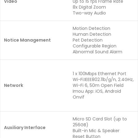
Video
Up to 15 fps Frame Rate
8x Digital Zoom
Two-way Audio
Motion Detection
Human Detection
Notice Management
Pet Detection
Configurable Region
Abnormal Sound Alarm
1 x 100Mbps Ethernet Port
Wi-Fi:IEEE802.11b/g/n, 2.4GHz,
Network
Wi-Fi 6, 50m Open Field
Imou App: iOS, Android
Onvif
Micro SD Card Slot (up to
256GB)
Auxiliary Interface
Built-in Mic & Speaker
Reset Button