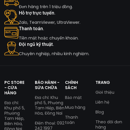
Đơn hàng trên 1 triệu đồng.
Hỗ trợ trực tuyến.
Zalo, TeamViewer, UltraViewer.
Thanh toán.
Tiền mặt hoặc chuyển khoản.
Đội ngũ kỹ thuật.
Chuyên nghiệp, nhiều kinh nghiệm.
PC STORE
BẢO HÀNH -
CHÍNH
TRANG
- CỬA
SỬA CHỮA
SÁCH
Giới thiệu
HÀNG
Địa chỉ: Khu
Bảo mật
Liên hệ
Địa chỉ:
phố 5, Phường
Mua hàng
Khu phố 5,
Tam Hiệp, Biên
Blog
Phường
Hòa, Đồng Nai
Thanh
Tam Hiệp,
Theo dõi đơn
toán
Điện thoại: 092
Biên Hòa,
hàng
242 1997
Đồng Nai