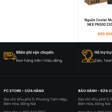
Nguồn Cooler Ma
NEX PN500 230
500W
830.00
Miễn phí vận chuyển.
Hỗ trợ trự
Đơn hàng trên 1 triệu đồng.
Zalo, Tea
PC STORE - CỬA HÀNG
BẢO HÀNH - SỬA 
Địa chỉ: Khu phố 5, Phường Tam Hiệp,
Địa chỉ: Khu phố 5,
Biên Hòa, Đồng Nai
Biên Hòa, Đồng Nai