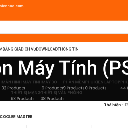
hbienhoa.com
ẨM
BẢNG GIÁ
DỊCH VỤ
DOWNLOAD
THÔNG TIN
n Máy Tính (P
H
MÀN HÌNH MÁY TÍNH
MÁY BỘ
PHẦN MỀM
PHỤ KIỆN LAPTOP
PHỤ
32 Products
9 Products
9 Products
0 Products
44 
THIẾT BỊ MẠNG
THIẾT BỊ VĂN PHÒNG
93 Products
38 Products
Thể hiện
1
COOLER MASTER