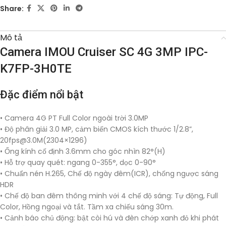
Share:
Mô tả
Camera IMOU Cruiser SC 4G 3MP IPC-
K7FP-3H0TE
Đặc điểm nổi bật
• Camera 4G PT Full Color ngoài trời 3.0MP
• Độ phân giải 3.0 MP, cảm biến CMOS kích thước 1/2.8”,
20fps@3.0M
(2304×1296)
• Ống kính cố định 3.6mm cho góc nhìn 82°(H)
• Hỗ trợ quay quét: ngang 0-355°, dọc 0-90°
• Chuẩn nén H.265, Chế độ ngày đêm(ICR), chống ngược sáng
HDR
• Chế độ ban đêm thông minh với 4 chế độ sáng: Tự động, Full
Color, Hồng ngoại và tắt. Tầm xa chiếu sáng 30m.
• Cảnh báo chủ động: bật còi hú và đèn chớp xanh đỏ khi phát