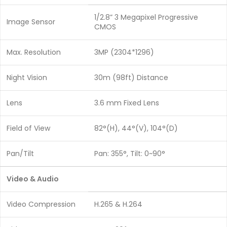
1/2.8” 3 Megapixel Progressive
Image Sensor
CMOS
Max. Resolution
3MP (2304*1296)
Night Vision
30m (98ft) Distance
Lens
3.6 mm Fixed Lens
Field of View
82°(H), 44°(V), 104°(D)
Pan/Tilt
Pan: 355°, Tilt: 0~90°
Video & Audio
Video Compression
H.265 & H.264