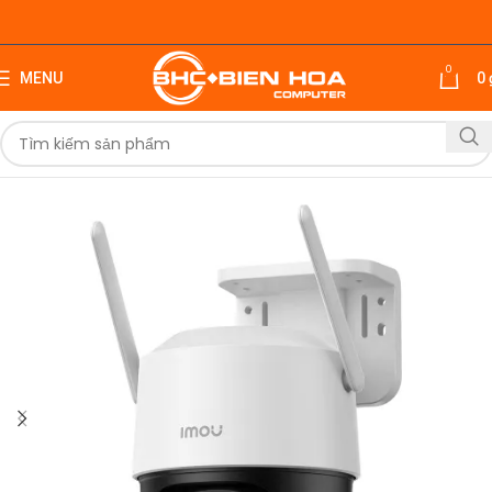
0
MENU
0