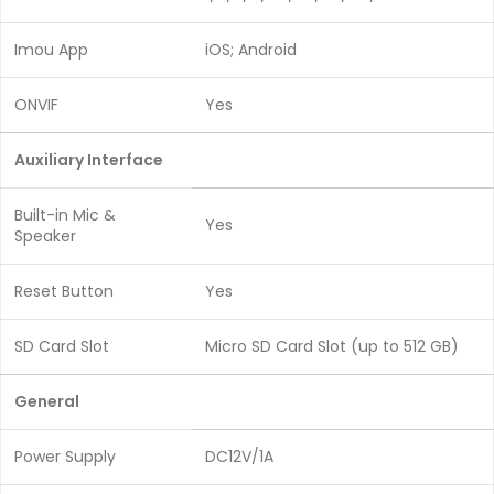
Imou App
iOS; Android
ONVIF
Yes
Auxiliary Interface
Built-in Mic &
Yes
Speaker
Reset Button
Yes
SD Card Slot
Micro SD Card Slot (up to 512 GB)
General
Power Supply
DC12V/1A