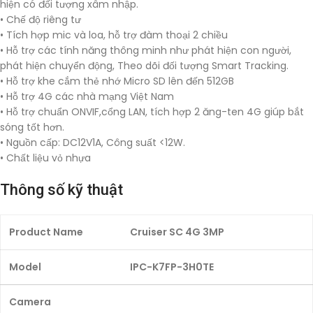
hiện có đối tượng xâm nhập.
• Chế độ riêng tư
• Tích hợp mic và loa, hỗ trợ đàm thoại 2 chiều
• Hỗ trợ các tính năng thông minh như phát hiện con người,
phát hiện chuyển động, Theo dõi đối tượng Smart Tracking.
• Hỗ trợ khe cắm thẻ nhớ Micro SD lên đến 512GB
• Hỗ trợ 4G các nhà mạng Việt Nam
• Hỗ trợ chuẩn ONVIF,cổng LAN, tích hợp 2 ăng-ten 4G giúp bắt
sóng tốt hơn.
• Nguồn cấp: DC12V1A, Công suất <12W.
• Chất liệu vỏ nhựa
Thông số kỹ thuật
Product Name
Cruiser SC 4G 3MP
Model
IPC-K7FP-3H0TE
Camera