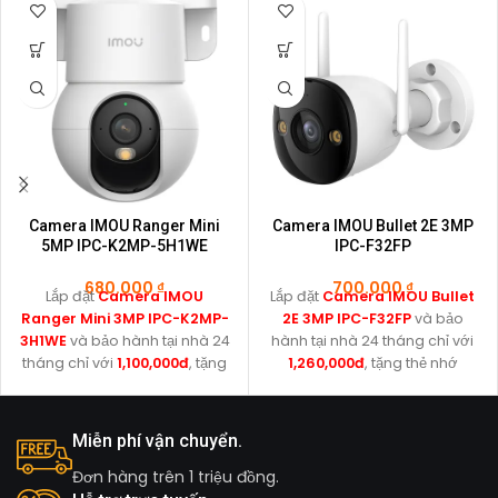
Camera IMOU Ranger Mini
Camera IMOU Bullet 2E 3MP
5MP IPC-K2MP-5H1WE
IPC-F32FP
680.000
₫
700.000
₫
Lắp đặt
Camera IMOU
Lắp đặt
Camera IMOU Bullet
Ranger Mini 3MP IPC-K2MP-
2E 3MP IPC-F32FP
và bảo
3H1WE
và bảo hành tại nhà 24
hành tại nhà 24 tháng chỉ với
tháng chỉ với
1,100,000đ
, tặng
1,260,000đ
, tặng thẻ nhớ
thẻ nhớ 64GB.
32GB.
Miễn phí vận chuyển.
Đơn hàng trên 1 triệu đồng.