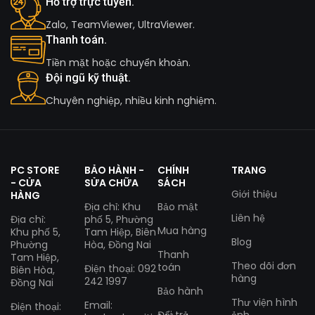
Hỗ trợ trực tuyến.
Zalo, TeamViewer, UltraViewer.
Thanh toán.
Tiền mặt hoặc chuyển khoản.
Đội ngũ kỹ thuật.
Chuyên nghiệp, nhiều kinh nghiệm.
PC STORE
BẢO HÀNH -
CHÍNH
TRANG
- CỬA
SỬA CHỮA
SÁCH
Giới thiệu
HÀNG
Địa chỉ: Khu
Bảo mật
Liên hệ
Địa chỉ:
phố 5, Phường
Mua hàng
Khu phố 5,
Tam Hiệp, Biên
Blog
Phường
Hòa, Đồng Nai
Thanh
Tam Hiệp,
Theo dõi đơn
toán
Điện thoại: 092
Biên Hòa,
hàng
242 1997
Đồng Nai
Bảo hành
Thư viện hình
Email:
Điện thoại:
Đổi trả
ảnh