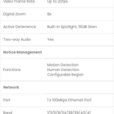
Video Frame Rate
Up to 20fps
Digital Zoom
8x
Active Deterrence
Built-in Spotlight, 110dB Siren
Two-way Audio
Yes
Notice Management
Motion Detection
Functions
Human Detection
Configurable Region
Network
Port
1 x 100Mbps Ethernet Port
Band
1/3/5/8/34/38/39/40/41