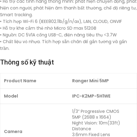
• Hỗ trợ các tính năng thông minh: phát hiện chuyển động, phát
hiện con người, phát hiện âm thanh bất thường, chế độ riêng tư,
Smart tracking.
• Tích hợp Wi-Fi 6 (IEEE802.11b/g/n/ax), LAN, CLOUD, ONVIF
• Hỗ trợ khe cắm thẻ nhớ Micro SD max 512GB
• Nguồn: DC 5V1A cổng USB-C, điện năng tiêu thụ <3.7W
• Chất liệu vỏ nhựa. Tích hợp sẵn chân đế gắn tường và gắn
trần.
Thông số kỹ thuật
Product Name
Ranger Mini 5MP
Model
IPC-K2MP-5H1WE
1/3” Progressive CMOS
5MP (2688 x 1664)
Night Vision: 10m(33ft)
Distance
Camera
3.6mm Fixed Lens