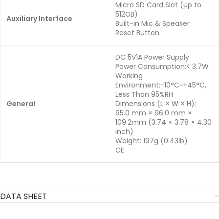
Micro SD Card Slot (up to
512GB)
Auxiliary Interface
Built-in Mic & Speaker
Reset Button
DC 5V1A Power Supply
Power Consumption:< 3.7W
Working
Environment:-10°C~+45°C,
Less Than 95%RH
General
Dimensions (L × W × H):
95.0 mm × 96.0 mm ×
109.2mm (3.74 × 3.78 × 4.30
inch)
Weight: 197g (0.43lb)
CE
DATA SHEET