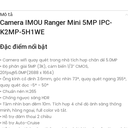
Mô tả
Camera IMOU Ranger Mini 5MP IPC-
K2MP-5H1WE
Đặc điểm nổi bật
• Camera wifi quay quét trong nhà tích hợp chân đế 5.0MP
• Độ phân giải 5MP (3K), cảm biến 1/3” CMOS,
20fps@5.0MP
(2688 x 1664)
• Ống kính cố đinh 3.6mm, góc nhìn 73°, quay quét ngang 355°,
quay quét dọc -5° – 50°
• Chuẩn nén H.265
• Chống ngược sáng HDR
• Tầm nhìn ban đêm 10m. Tích hợp 4 chế độ ánh sáng thông
minh, hồng ngoại, full color và tắt.
• Hỗ trợ đàm thoại 2 chiều
• Hỗ trợ Auto-Cruise