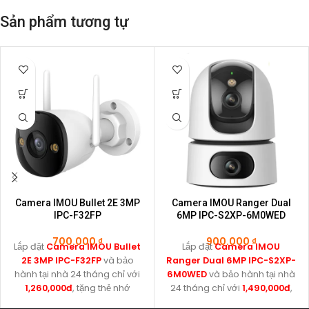
Sản phẩm tương tự
Camera IMOU Bullet 2E 3MP
Camera IMOU Ranger Dual
IPC-F32FP
6MP IPC-S2XP-6M0WED
700.000
₫
900.000
₫
Lắp đặt
Camera IMOU Bullet
Lắp đặt
Camera IMOU
2E 3MP IPC-F32FP
và bảo
Ranger Dual 6MP IPC-S2XP-
hành tại nhà 24 tháng chỉ với
6M0WED
và bảo hành tại nhà
1,260,000đ
, tặng thẻ nhớ
24 tháng chỉ với
1,490,000đ
,
32GB.
tặng thẻ nhớ 64GB.