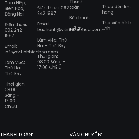
Thanh
Tam Hiệp,
Theo dõi đơn
toán
Điện thoại: 092
Biên Hòa,
hàng
242 1997
Đồng Nai
Bảo hành
Thư viện hình
Email:
Điện thoại:
Đổi trả
ảnh
baohanh@vitinhbienhoa.com
092 242
1997
Làm việc: Thứ
Hai - Thứ Bảy
Email:
info@vitinhbienhoa.com
Thời gian:
08:00 Sáng -
Làm việc:
17:00 Chiều
Thứ Hai -
Thứ Bảy
Thời gian:
08:00
Sáng -
17:00
Chiều
THANH TOÁN:
VẬN CHUYỂN: