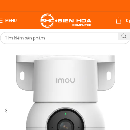
0
MENU
0