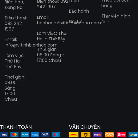
Theo dõi đơn
toán
Điện thoại: 092
Biên Hòa,
hàng
242 1997
Đồng Nai
Bảo hành
Thư viện hình
Email:
Điện thoại:
Đổi trả
ảnh
baohanh@vitinhbienhoa.com
092 242
1997
Làm việc: Thứ
Hai - Thứ Bảy
Email:
info@vitinhbienhoa.com
Thời gian:
08:00 Sáng -
Làm việc:
17:00 Chiều
Thứ Hai -
Thứ Bảy
Thời gian:
08:00
Sáng -
17:00
Chiều
THANH TOÁN:
VẬN CHUYỂN: