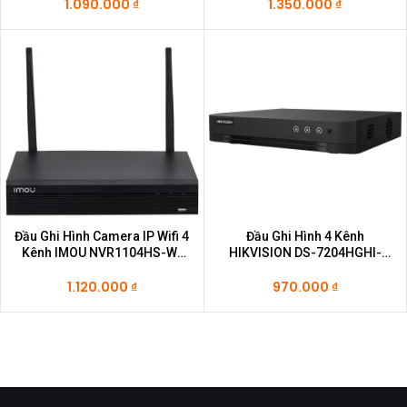
1.090.000
₫
1.350.000
₫
Đầu Ghi Hình Camera IP Wifi 4
Đầu Ghi Hình 4 Kênh
Kênh IMOU NVR1104HS-W-
HIKVISION DS-7204HGHI-
S2
K1(S)
1.120.000
₫
970.000
₫