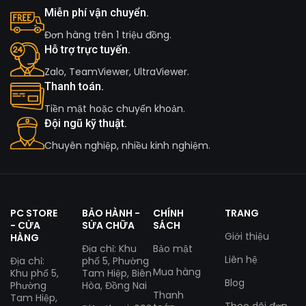
Miễn phí vận chuyển.
Đơn hàng trên 1 triệu đồng.
Hỗ trợ trực tuyến.
Zalo, TeamViewer, UltraViewer.
Thanh toán.
Tiền mặt hoặc chuyển khoản.
Đội ngũ kỹ thuật.
Chuyên nghiệp, nhiều kinh nghiệm.
PC STORE
BẢO HÀNH -
CHÍNH
TRANG
- CỬA
SỬA CHỮA
SÁCH
Giới thiệu
HÀNG
Địa chỉ: Khu
Bảo mật
Liên hệ
Địa chỉ:
phố 5, Phường
Mua hàng
Khu phố 5,
Tam Hiệp, Biên
Blog
Phường
Hòa, Đồng Nai
Thanh
Tam Hiệp,