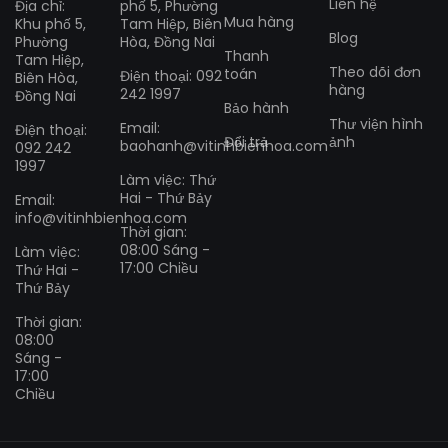
Liên hệ
Địa chỉ:
phố 5, Phường
Mua hàng
Khu phố 5,
Tam Hiệp, Biên
Blog
Phường
Hòa, Đồng Nai
Thanh
Tam Hiệp,
Theo dõi đơn
toán
Điện thoại: 092
Biên Hòa,
hàng
242 1997
Đồng Nai
Bảo hành
Thư viện hình
Email:
Điện thoại:
Đổi trả
ảnh
baohanh@vitinhbienhoa.com
092 242
1997
Làm việc: Thứ
Hai - Thứ Bảy
Email:
info@vitinhbienhoa.com
Thời gian:
08:00 Sáng -
Làm việc:
17:00 Chiều
Thứ Hai -
Thứ Bảy
Thời gian:
08:00
Sáng -
17:00
Chiều