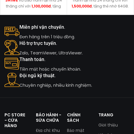
3H1WE
và bảo hành tại nhà 24
hành tại nhà 24 tháng chỉ với
tháng chỉ với
1,100,000đ
, tặng
1,500,000đ
, tặng thẻ nhớ 64GB.
thẻ nhớ 64GB.
Miễn phí vận chuyển.
Đơn hàng trên 1 triệu đồng.
Hỗ trợ trực tuyến.
Zalo, TeamViewer, UltraViewer.
Thanh toán.
Tiền mặt hoặc chuyển khoản.
Đội ngũ kỹ thuật.
Chuyên nghiệp, nhiều kinh nghiệm.
PC STORE
BẢO HÀNH -
CHÍNH
TRANG
- CỬA
SỬA CHỮA
SÁCH
Giới thiệu
HÀNG
Địa chỉ: Khu
Bảo mật