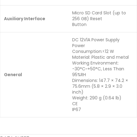
Micro SD Card Slot (up to
Auxiliary Interface
256 GB) Reset
Button
DC 12V1A Power Supply
Power
Consumption:<12 W
Material: Plastic and metal
Working Environment:
-30°C~+50°C, Less Than
General
95%RH
Dimensions: 147.7 × 74.2 ×
75.6mm (5.8 × 2.9 × 3.0
inch)
Weight: 290 g (0.64 lb)
CE
IP67