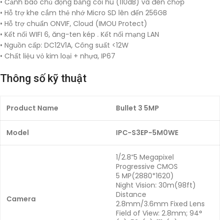
• Cảnh báo chủ động bằng còi hú (110dB) và đèn chớp
• Hỗ trợ khe cắm thẻ nhớ Micro SD lên đến 256GB
• Hỗ trợ chuẩn ONVIF, Cloud (IMOU Protect)
• Kết nối WIFI 6, ăng-ten kép . Kết nối mạng LAN
• Nguồn cấp: DC12V1A, Công suất <12W
• Chất liệu vỏ kim loại + nhựa, IP67
Thông số kỹ thuật
Product Name
Bullet 3 5MP
Model
IPC-S3EP-5M0WE
1/2.8”5 Megapixel
Progressive CMOS
5 MP(2880*1620)
Night Vision: 30m(98ft)
Distance
Camera
2.8mm/3.6mm Fixed Lens
Field of View: 2.8mm; 94°