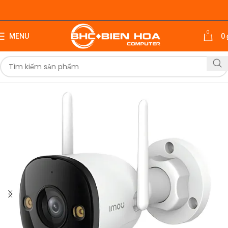
0
MENU
0