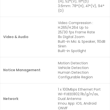
(H), 52°(V), 111°(D)
3.6mm: 78°(H), 41°(V), 94°
(D)
Video Compression :
H.265/H.264 Up to
25/30 fps Frame Rate
Video & Audio
8x Digital Zoom
Built-in Mic & Speaker, 110dB
Siren
Built-in Spotlight
Motion Detection
Vehicle Detection
Notice Management
Human Detection
Configurable Region
1 x 100Mbps Ethernet Port
Wi-Fi:IEEE802.11b/g/n/ax,
Network
Dual Antenna
Imou App: iOS, Android
ONVIF