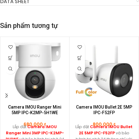
DATA SHEET
Sản phẩm tương tự
Camera IMOU Ranger Mini
Camera IMOU Bullet 2E 5MP
5MP IPC-K2MP-5H1WE
IPC-F52FP
680.000
₫
800.000
₫
Lắp đặt
Camera IMOU
Lắp đặt
Camera IMOU Bullet
Ranger Mini 3MP IPC-K2MP-
2E 5MP IPC-F52FP
và bảo