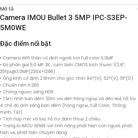
Mô tả
Camera IMOU Bullet 3 5MP IPC-S3EP-
5M0WE
Đặc điểm nổi bật
• Camera Wifi thân cố định ngoài trời Full color 5.0MP
• Độ phân giải 5.0 MP 3K , cảm biến CMOS kích thước 1/2.8”,
25fps@3.0MP
(2304×1296)
• Ống kính cố định 2.8mm cho góc nhìn 94°(H), 52°(V), 111°(D)
• Chuẩn nén H.265
• Chống ngược sáng HDR
• Tầm nhìn ban đêm 30m với đèn hồng ngoại và đèn led, hỗ trợ
4 chế độ ánh sáng ban đêm (hồng ngoại, Full Color, Thông
minh, Tắt)
• Tích hợp mic và loa, hỗ trợ đàm thoại 2 chiều
• Trang bị IMOU SENSE với tính năng phát hiện con người, phát
hiện xe, phát hiện chuyển động