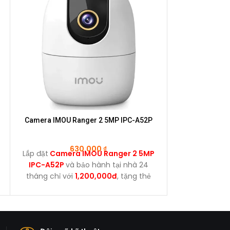
Camera IMOU Ranger 2 5MP IPC-A52P
Camera IMOU 
S2
630.000
₫
1
Lắp đặt
Camera IMOU Ranger 2 5MP
Lắp đặt
Camer
IPC-A52P
và bảo hành tại nhà 24
10MP IPC-
tháng chỉ với
1,200,000đ
, tặng thẻ
hành tại n
nhớ 64GB.
1,700,000đ