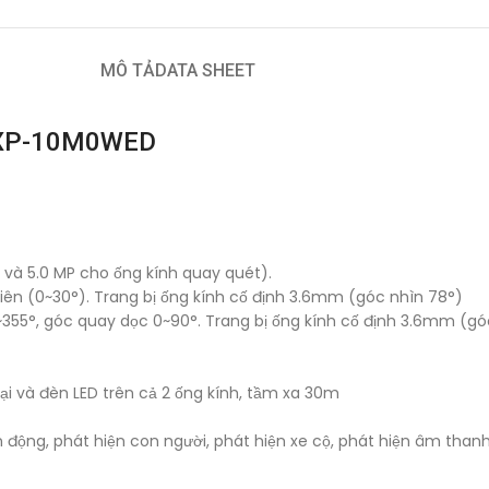
MÔ TẢ
DATA SHEET
S7XP-10M0WED
h và 5.0 MP cho ống kính quay quét).
iên (0~30°). Trang bị ống kính cố định 3.6mm (góc nhìn 78°)
~355°, góc quay dọc 0~90°. Trang bị ống kính cố định 3.6mm (gó
i và đèn LED trên cả 2 ống kính, tầm xa 30m
 động, phát hiện con người, phát hiện xe cộ, phát hiện âm thanh