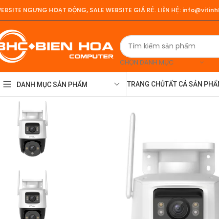
EBSITE NGƯNG HOẠT ĐỘNG, SALE WEBSITE GIÁ RẺ.
LIÊN HỆ:
info@vitin
CHỌN DANH MỤC
TRANG CHỦ
TẤT CẢ SẢN PH
DANH MỤC SẢN PHẨM