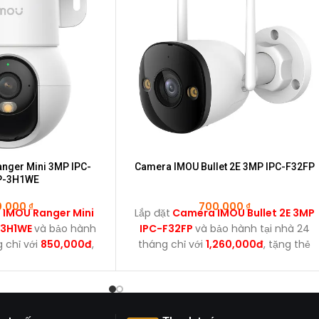
nger Mini 3MP IPC-
Camera IMOU Bullet 2E 3MP IPC-F32FP
P-3H1WE
0.000
₫
700.000
₫
IMOU Ranger Mini
Lắp đặt
Camera IMOU Bullet 2E 3MP
-3H1WE
và bảo hành
IPC-F32FP
và bảo hành tại nhà 24
g chỉ với
850,000đ
,
tháng chỉ với
1,260,000đ
, tặng thẻ
ẻ nhớ 32GB.
nhớ 32GB.