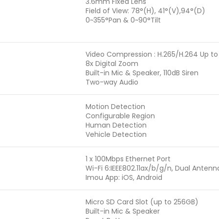
3.6mm Fixed Lens
Field of View: 78°(H), 41°(V),94°(D)
0~355°Pan & 0~90°Tilt
Video Compression : H.265/H.264 Up to
8x Digital Zoom
Built-in Mic & Speaker, 110dB Siren
Two-way Audio
Motion Detection
Configurable Region
Human Detection
Vehicle Detection
1 x 100Mbps Ethernet Port
Wi-Fi 6:IEEE802.11ax/b/g/n, Dual Anten
Imou App: iOS, Android
Micro SD Card Slot (up to 256GB)
Built-in Mic & Speaker