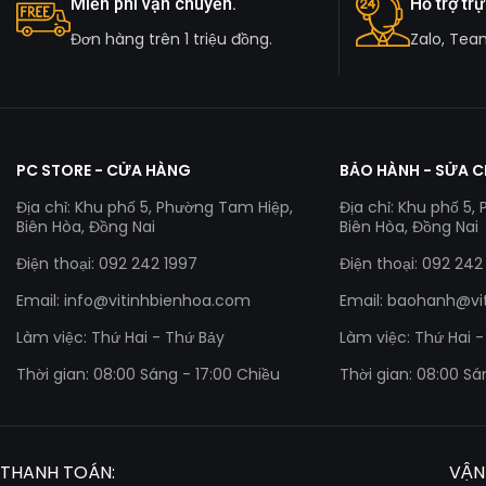
Miễn phí vận chuyển.
Hỗ trợ trự
Đơn hàng trên 1 triệu đồng.
Zalo, Tea
PC STORE - CỬA HÀNG
BẢO HÀNH - SỬA 
Địa chỉ: Khu phố 5, Phường Tam Hiệp,
Địa chỉ: Khu phố 5,
Biên Hòa, Đồng Nai
Biên Hòa, Đồng Nai
Điện thoại: 092 242 1997
Điện thoại: 092 242
Email:
info@vitinhbienhoa.com
Email:
baohanh@vi
Làm việc: Thứ Hai - Thứ Bảy
Làm việc: Thứ Hai 
Thời gian: 08:00 Sáng - 17:00 Chiều
Thời gian: 08:00 Sá
THANH TOÁN:
VẬN