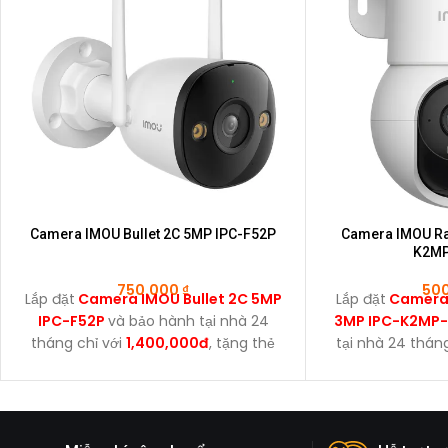
Camera IMOU Bullet 2C 5MP IPC-F52P
Camera IMOU Ra
K2M
750.000
₫
50
Lắp đặt
Camera IMOU Bullet 2C 5MP
Lắp đặt
Camera 
IPC-F52P
và bảo hành tại nhà 24
3MP IPC-K2MP
tháng chỉ với
1,400,000đ
, tặng thẻ
tại nhà 24 thán
nhớ 64GB.
tặng th