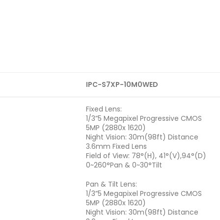
IPC-S7XP-10M0WED
Fixed Lens:
1/3”5 Megapixel Progressive CMOS
5MP (2880x 1620)
Night Vision: 30m(98ft) Distance
3.6mm Fixed Lens
Field of View: 78°(H), 41°(V),94°(D)
0~260°Pan & 0~30°Tilt
Pan & Tilt Lens:
1/3”5 Megapixel Progressive CMOS
5MP (2880x 1620)
Night Vision: 30m(98ft) Distance