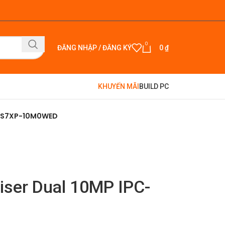
0
ĐĂNG NHẬP / ĐĂNG KÝ
0
₫
KHUYẾN MÃI
BUILD PC
C-S7XP-10M0WED
ser Dual 10MP IPC-