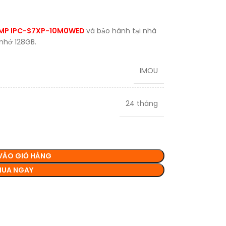
10MP IPC-S7XP-10M0WED
và bảo hành tại nhà
 nhớ 128GB.
IMOU
24 tháng
VÀO GIỎ HÀNG
UA NGAY