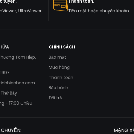
c tuyến.
Thanh toán.
mViewer, UltraViewer.
Tiền mặt hoặc chuyển khoản.
CHỮA
CHÍNH SÁCH
 Phường Tam Hiệp,
Bảo mật
Mua hàng
 1997
Thanh toán
tinhbienhoa.com
Bảo hành
- Thứ Bảy
Đổi trả
ng - 17:00 Chiều
 CHUYỂN:
MẠNG XÃ