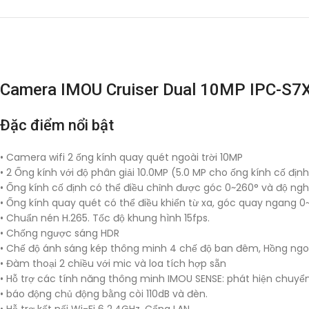
Camera IMOU Cruiser Dual 10MP IPC-
Đặc điểm nổi bật
• Camera wifi 2 ống kính quay quét ngoài trời 10MP
• 2 Ống kính với độ phân giải 10.0MP (5.0 MP cho ống kính cố địn
• Ống kính cố định có thể điều chỉnh được góc 0~260° và độ ngh
• Ống kính quay quét có thể điều khiển từ xa, góc quay ngang 0
• Chuẩn nén H.265. Tốc độ khung hình 15fps.
• Chống ngược sáng HDR
• Chế độ ánh sáng kép thông minh 4 chế độ ban đêm, Hồng ngoạ
• Đàm thoại 2 chiều với mic và loa tích hợp sẵn
• Hỗ trợ các tính năng thông minh IMOU SENSE: phát hiện chuyển
• báo động chủ động bằng còi 110dB và đèn.