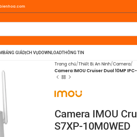
hbienhoa.com
ẨM
BẢNG GIÁ
DỊCH VỤ
DOWNLOAD
THÔNG TIN
Trang chủ
Thiết Bị An Ninh
Camera
Camera IMOU Cruiser Dual 10MP IP
Camera IMOU Crui
S7XP-10M0WED