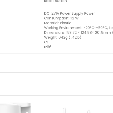
Reset Button
DC 12V1A Power Supply Power
Consumption:<12 W
Material: Plastic
Working Environment: -20°C~+50°C, L
Dimensions: 158.72 × 124.98× 201.9mm (
Weight: 642g (1.42lb)
CE
IP66