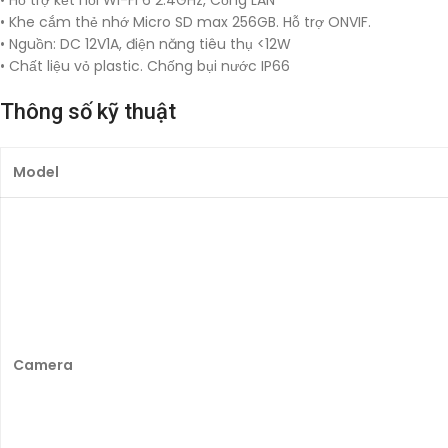
• Hỗ trợ kết nối Wi-Fi 6 2.4GHz, Cổng LAN
• Khe cắm thẻ nhớ Micro SD max 256GB. Hỗ trợ ONVIF.
• Nguồn: DC 12V1A, điện năng tiêu thụ <12W
• Chất liệu vỏ plastic. Chống bụi nước IP66
Thông số kỹ thuật
Model
Camera