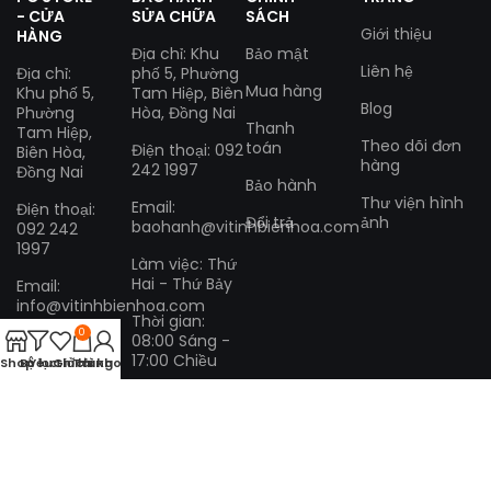
- CỬA
SỬA CHỮA
SÁCH
Giới thiệu
HÀNG
Địa chỉ: Khu
Bảo mật
Liên hệ
Địa chỉ:
phố 5, Phường
Mua hàng
Khu phố 5,
Tam Hiệp, Biên
Blog
Phường
Hòa, Đồng Nai
Thanh
Tam Hiệp,
Theo dõi đơn
toán
Điện thoại: 092
Biên Hòa,
hàng
242 1997
Đồng Nai
Bảo hành
Thư viện hình
Email:
Điện thoại:
Đổi trả
ảnh
baohanh@vitinhbienhoa.com
092 242
1997
Làm việc: Thứ
Hai - Thứ Bảy
Email:
info@vitinhbienhoa.com
Thời gian:
0
08:00 Sáng -
Làm việc:
17:00 Chiều
Thứ Hai -
Shop
Bộ lọc
Yêu thích
Giỏ hàng
Tài khoản
Thứ Bảy
Thời gian:
08:00
Sáng -
17:00