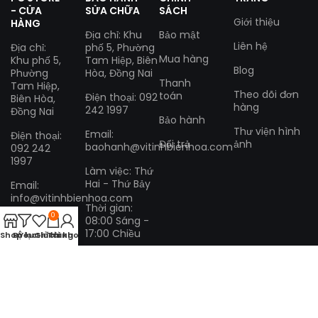
- CỬA
SỬA CHỮA
SÁCH
Giới thiệu
HÀNG
Địa chỉ: Khu
Bảo mật
Liên hệ
Địa chỉ:
phố 5, Phường
Mua hàng
Khu phố 5,
Tam Hiệp, Biên
Blog
Phường
Hòa, Đồng Nai
Thanh
Tam Hiệp,
Theo dõi đơn
toán
Điện thoại: 092
Biên Hòa,
hàng
242 1997
Đồng Nai
Bảo hành
Thư viện hình
Email:
Điện thoại:
Đổi trả
ảnh
baohanh@vitinhbienhoa.com
092 242
1997
Làm việc: Thứ
Hai - Thứ Bảy
Email:
info@vitinhbienhoa.com
Thời gian:
0
08:00 Sáng -
Làm việc:
17:00 Chiều
Thứ Hai -
Shop
Bộ lọc
Yêu thích
Giỏ hàng
Tài khoản
Thứ Bảy
Thời gian:
08:00
Sáng -
17:00