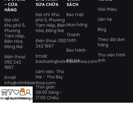
- CỬA
SỬA CHỮA
SÁCH
Giới thiệu
HÀNG
Địa chỉ: Khu
Bảo mật
Liên hệ
Địa chỉ:
phố 5, Phường
Mua hàng
Khu phố 5,
Tam Hiệp, Biên
Blog
Phường
Hòa, Đồng Nai
Thanh
Tam Hiệp,
Theo dõi đơn
toán
Điện thoại: 092
Biên Hòa,
hàng
242 1997
Đồng Nai
Bảo hành
Thư viện hình
Email:
Điện thoại:
Đổi trả
ảnh
baohanh@vitinhbienhoa.com
092 242
1997
Làm việc: Thứ
Hai - Thứ Bảy
Email:
info@vitinhbienhoa.com
Thời gian:
0
08:00 Sáng -
Làm việc:
17:00 Chiều
Thứ Hai -
Shop
Bộ lọc
Yêu thích
Giỏ hàng
Tài khoản
Thứ Bảy
Thời gian:
08:00
Sáng -
17:00