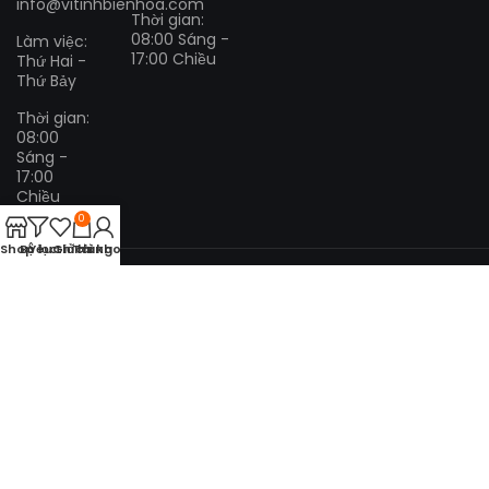
info@vitinhbienhoa.com
Thời gian:
08:00 Sáng -
Làm việc:
17:00 Chiều
Thứ Hai -
Thứ Bảy
Thời gian:
08:00
Sáng -
17:00
Chiều
0
Shop
Bộ lọc
Yêu thích
Giỏ hàng
Tài khoản
THANH TOÁN:
VẬN CHUYỂN:
MẠNG XÃ HỘI:
Copyright
2013 - 2024.
Vi Tính Biên Hòa
.