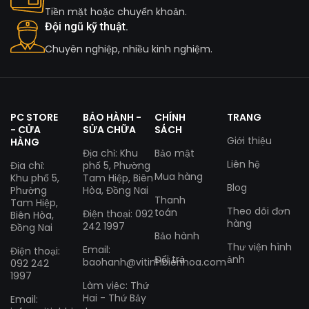
Tiền mặt hoặc chuyển khoản.
Đội ngũ kỹ thuật.
Chuyên nghiệp, nhiều kinh nghiệm.
PC STORE
BẢO HÀNH -
CHÍNH
TRANG
- CỬA
SỬA CHỮA
SÁCH
Giới thiệu
HÀNG
Địa chỉ: Khu
Bảo mật
Liên hệ
Địa chỉ:
phố 5, Phường
Mua hàng
Khu phố 5,
Tam Hiệp, Biên
Blog
Phường
Hòa, Đồng Nai
Thanh
Tam Hiệp,
Theo dõi đơn
toán
Điện thoại: 092
Biên Hòa,
hàng
242 1997
Đồng Nai
Bảo hành
Thư viện hình
Email:
Điện thoại:
Đổi trả
ảnh
baohanh@vitinhbienhoa.com
092 242
1997
Làm việc: Thứ
Hai - Thứ Bảy
Email: