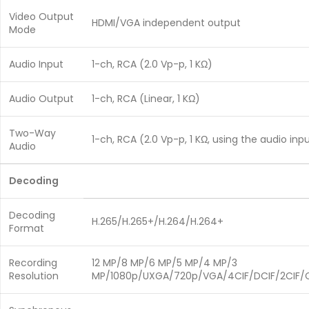
Video Output
HDMI/VGA independent output
Mode
Audio Input
1-ch, RCA (2.0 Vp-p, 1 KΩ)
Audio Output
1-ch, RCA (Linear, 1 KΩ)
Two-Way
1-ch, RCA (2.0 Vp-p, 1 KΩ, using the audio inp
Audio
Decoding
Decoding
H.265/H.265+/H.264/H.264+
Format
Recording
12 MP/8 MP/6 MP/5 MP/4 MP/3
Resolution
MP/1080p/UXGA/720p/VGA/4CIF/DCIF/2CIF/C