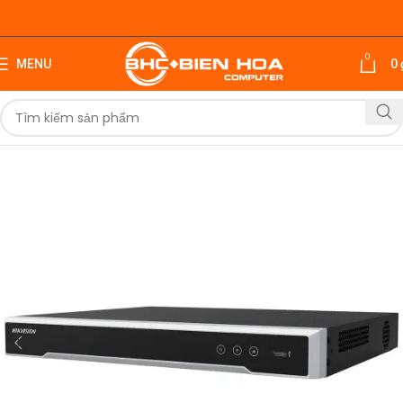
0
MENU
0