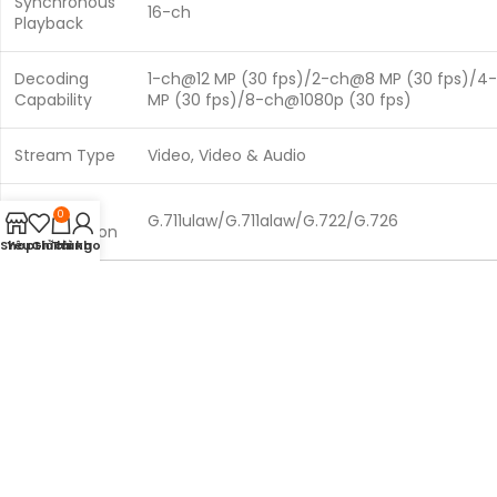
Synchronous
16-ch
Playback
Decoding
1-ch@12 MP (30 fps)/2-ch@8 MP (30 fps)/
Capability
MP (30 fps)/8-ch@1080p (30 fps)
Stream Type
Video, Video & Audio
Audio
0
G.711ulaw/G.711alaw/G.722/G.726
Compression
Shop
Yêu thích
Giỏ hàng
Tài khoản
Network
Remote
128-ch
Connection
TCP/IP, DHCP, IPv4, IPv6, DNS, DDNS, NTP, RTSP
Network
SMTP, SNMP, NFS, iSCSI, ISUP,
Protocol
UPnP™, HTTP, HTTPS