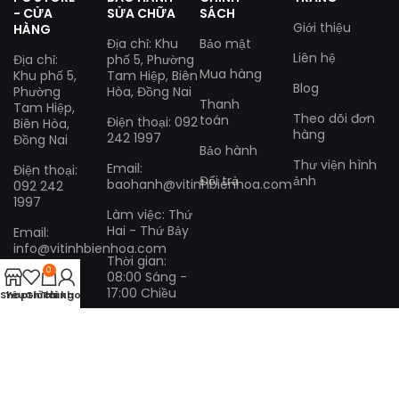
- CỬA
SỬA CHỮA
SÁCH
Giới thiệu
HÀNG
Địa chỉ: Khu
Bảo mật
Liên hệ
Địa chỉ:
phố 5, Phường
Mua hàng
Khu phố 5,
Tam Hiệp, Biên
Blog
Phường
Hòa, Đồng Nai
Thanh
Tam Hiệp,
Theo dõi đơn
toán
Điện thoại: 092
Biên Hòa,
hàng
242 1997
Đồng Nai
Bảo hành
Thư viện hình
Email:
Điện thoại:
Đổi trả
ảnh
baohanh@vitinhbienhoa.com
092 242
1997
Làm việc: Thứ
Hai - Thứ Bảy
Email:
info@vitinhbienhoa.com
Thời gian:
0
08:00 Sáng -
Làm việc:
17:00 Chiều
Thứ Hai -
Shop
Yêu thích
Giỏ hàng
Tài khoản
Thứ Bảy
Thời gian:
08:00
Sáng -
17:00