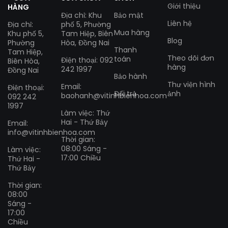
Giới thiệu
HÀNG
Địa chỉ: Khu
Bảo mật
Liên hệ
Địa chỉ:
phố 5, Phường
Mua hàng
Khu phố 5,
Tam Hiệp, Biên
Blog
Phường
Hòa, Đồng Nai
Thanh
Tam Hiệp,
Theo dõi đơn
toán
Điện thoại: 092
Biên Hòa,
hàng
242 1997
Đồng Nai
Bảo hành
Thư viện hình
Email:
Điện thoại:
Đổi trả
ảnh
baohanh@vitinhbienhoa.com
092 242
1997
Làm việc: Thứ
Hai - Thứ Bảy
Email:
info@vitinhbienhoa.com
Thời gian:
08:00 Sáng -
Làm việc:
17:00 Chiều
Thứ Hai -
Thứ Bảy
Thời gian:
08:00
Sáng -
17:00
Chiều