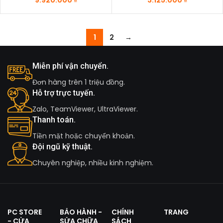
9.920.000
₫
3.125.000
₫
1
2
→
Miễn phí vận chuyển.
Đơn hàng trên 1 triệu đồng.
Hỗ trợ trực tuyến.
Zalo, TeamViewer, UltraViewer.
Thanh toán.
Tiền mặt hoặc chuyển khoản.
Đội ngũ kỹ thuật.
Chuyên nghiệp, nhiều kinh nghiệm.
PC STORE
BẢO HÀNH -
CHÍNH
TRANG
- CỬA
SỬA CHỮA
SÁCH