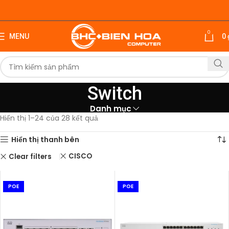
0
MENU
0
Switch
Danh mục
Hiển thị 1–24 của 28 kết quả
Hiển thị thanh bên
CISCO
Clear filters
POE
POE