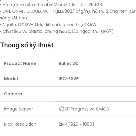
• Hỗ trợ khe cắm thẻ nhớ MicroSD lên đến 256GB,
• LAN, ONVIF, CLOUD, Wi-Fi (IEEE802.11b/g/n), hỗ trợ 2 ăng-ten bắt
sóng tốt hơn.
• Nguồn: DC12V-0.5A, điện năng tiêu thụ <3.5W
• Chất liệu vỏ plastic, chống nước, lắp ngoài trời (IP67)
Thông số kỹ thuật
Product Name
Bullet 2C
Model
IPC-F22P
Camera
Image Sensor
1/2.8” Progressive CMOS
Max. Resolution
2MP(1920 x 1080)