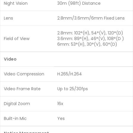
Night Vision
30m (98ft) Distance
Lens
2.8mm/3.6mm/6mm Fixed Lens
2.8mm: 102°(H), 54°(V), 120°(D)
Field of View
3.6mm: 89°(H), 46°(V), 108°(D )
6mm: 53°(H), 30°(V), 60°(D)
Video
Video Compression
H.265/H.264
Video Frame Rate
Up to 25/30fps
Digital Zoom
16x
Built-in Mic
Yes