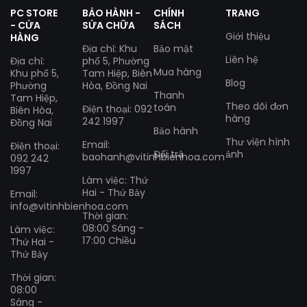
PC STORE
BẢO HÀNH -
CHÍNH
TRANG
- CỬA
SỬA CHỮA
SÁCH
Giới thiệu
HÀNG
Địa chỉ: Khu
Bảo mật
Liên hệ
Địa chỉ:
phố 5, Phường
Mua hàng
Khu phố 5,
Tam Hiệp, Biên
Blog
Phường
Hòa, Đồng Nai
Thanh
Tam Hiệp,
Theo dõi đơn
toán
Điện thoại: 092
Biên Hòa,
hàng
242 1997
Đồng Nai
Bảo hành
Thư viện hình
Email:
Điện thoại:
Đổi trả
ảnh
baohanh@vitinhbienhoa.com
092 242
1997
Làm việc: Thứ
Hai - Thứ Bảy
Email:
info@vitinhbienhoa.com
Thời gian:
08:00 Sáng -
Làm việc:
17:00 Chiều
Thứ Hai -
Thứ Bảy
Thời gian:
08:00
Sáng -