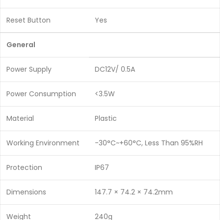
Reset Button
Yes
General
Power Supply
DC12V/ 0.5A
Power Consumption
<3.5W
Material
Plastic
Working Environment
-30°C~+60°C, Less Than 95%RH
Protection
IP67
Dimensions
147.7 × 74.2 × 74.2mm
Weight
240g