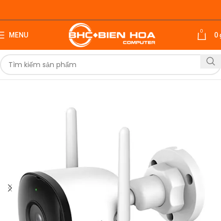
0
MENU
0