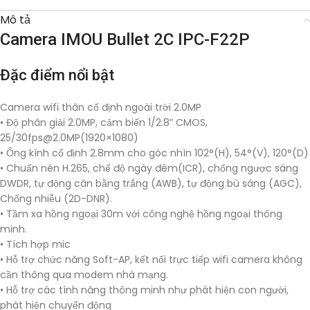
Mô tả
Camera IMOU Bullet 2C IPC-F22P
Đặc điểm nổi bật
Camera wifi thân cố định ngoài trời 2.0MP
• Độ phân giải 2.0MP, cảm biến 1/2.8” CMOS,
25/
30fps@2.0MP
(1920×1080)
• Ống kính cố định 2.8mm cho góc nhìn 102°(H), 54°(V), 120°(D)
• Chuẩn nén H.265, chế độ ngày đêm(ICR), chống ngược sáng
DWDR, tự động cân bằng trắng (AWB), tự động bù sáng (AGC),
Chống nhiễu (2D-DNR).
• Tầm xa hồng ngoại 30m với công nghệ hồng ngoại thông
minh.
• Tích hợp mic
• Hỗ trợ chức năng Soft-AP, kết nối trực tiếp wifi camera không
cần thông qua modem nhà mạng.
• Hỗ trợ các tính năng thông minh như phát hiện con người,
phát hiện chuyển động