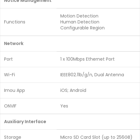
Notice Management
Motion Detection
Functions
Human Detection
Configurable Region
Network
Port
1 x 100Mbps Ethernet Port
Wi-Fi
IEEE802.11b/g/n, Dual Antenna
Imou App
iOS; Android
ONVIF
Yes
Auxiliary Interface
Storage
Micro SD Card Slot (up to 256GB)