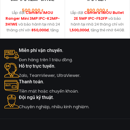
500.000
₫
800.000
₫
Lắp đặt
Camera IMOU
Lắp đặt
Camera IMOU Bullet
Ranger Mini 3MP IPC-K2MP-
2E 5MP IPC-F52FP
và bảo
3H1WE
và bảo hành tại nhà 24
hành tại nhà 24 tháng chỉ với
tháng chỉ với
850,000đ
, tặng
1,500,000đ
, tặng thẻ nhớ 64GB.
thẻ nhớ 32GB.
Miễn phí vận chuyển.
Đơn hàng trên 1 triệu đồng.
Hỗ trợ trực tuyến.
Zalo, TeamViewer, UltraViewer.
Thanh toán.
Tiền mặt hoặc chuyển khoản.
Đội ngũ kỹ thuật.
Chuyên nghiệp, nhiều kinh nghiệm.