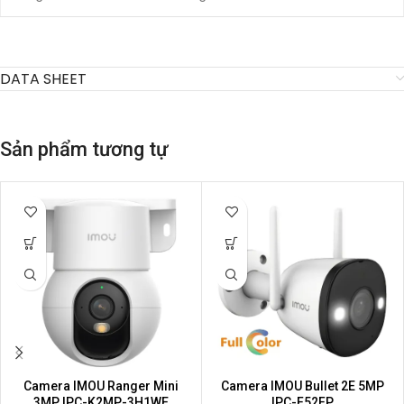
DATA SHEET
Sản phẩm tương tự
Camera IMOU Ranger Mini
Camera IMOU Bullet 2E 5MP
3MP IPC-K2MP-3H1WE
IPC-F52FP