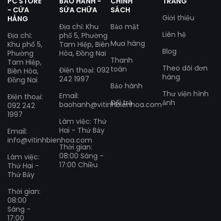
PC STORE
BẢO HÀNH -
CHÍNH
TRANG
- CỬA
SỬA CHỮA
SÁCH
Giới thiệu
HÀNG
Địa chỉ: Khu
Bảo mật
Liên hệ
Địa chỉ:
phố 5, Phường
Mua hàng
Khu phố 5,
Tam Hiệp, Biên
Blog
Phường
Hòa, Đồng Nai
Thanh
Tam Hiệp,
Theo dõi đơn
toán
Điện thoại: 092
Biên Hòa,
hàng
242 1997
Đồng Nai
Bảo hành
Thư viện hình
Email:
Điện thoại:
Đổi trả
ảnh
baohanh@vitinhbienhoa.com
092 242
1997
Làm việc: Thứ
Hai - Thứ Bảy
Email:
info@vitinhbienhoa.com
Thời gian:
08:00 Sáng -
Làm việc:
17:00 Chiều
Thứ Hai -
Thứ Bảy
Thời gian:
08:00
Sáng -
17:00