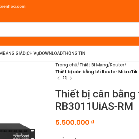
hbienhoa.com
ẨM
BẢNG GIÁ
DỊCH VỤ
DOWNLOAD
THÔNG TIN
Trang chủ
Thiết Bị Mạng
Router
Thiết bị cân bằng tải Router MikroTi
Thiết bị cân bằng 
RB3011UiAS-RM
5.500.000
₫