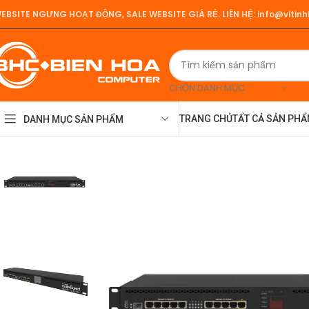
EBSITE NGƯNG HOẠT ĐỘNG, SALE WEBSITE GIÁ RẺ.
LIÊN HỆ:
info@vitin
CHỌN DANH MỤC
TRANG CHỦ
TẤT CẢ SẢN PH
DANH MỤC SẢN PHẨM