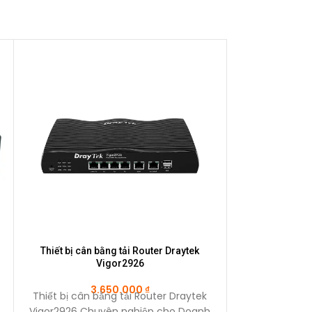
Thiết bị cân bằng tải Router Draytek
Switch TP-Li
Vigor2926
1
3.650.000
₫
1
Thiết bị cân bằng tải Router Draytek
Switch TP-Li
Vigor2926 Chuyên nghiệp cho Doanh
10/100Mbps Đặc