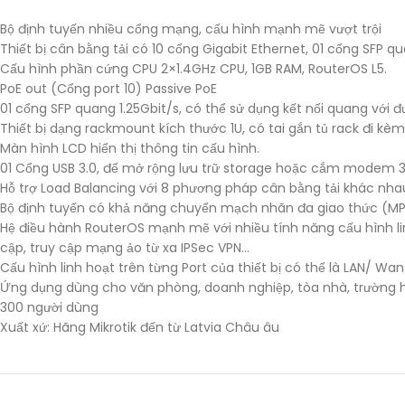
Bộ định tuyến nhiều cổng mạng, cấu hình mạnh mẽ vượt trội
Thiết bị cân bằng tải có 10 cổng Gigabit Ethernet, 01 cổng SFP q
Cấu hình phần cứng CPU 2×1.4GHz CPU, 1GB RAM, RouterOS L5.
PoE out (Cổng port 10) Passive PoE
01 cổng SFP quang 1.25Gbit/s, có thể sử dụng kết nối quang vớ
Thiết bị dạng rackmount kích thước 1U, có tai gắn tủ rack đi kèm
Màn hình LCD hiển thị thông tin cấu hình.
01 Cổng USB 3.0, để mở rộng lưu trữ storage hoặc cắm modem 
Hỗ trợ Load Balancing với 8 phương pháp cân bằng tải khác nha
Bộ định tuyến có khả năng chuyển mạch nhãn đa giao thức (MPLS
Hệ điều hành RouterOS mạnh mẽ với nhiều tính năng cấu hình lin
cập, truy cập mạng ảo từ xa IPSec VPN…
Cấu hình linh hoạt trên từng Port của thiết bị có thể là LAN/ Wan
Ứng dụng dùng cho văn phòng, doanh nghiệp, tòa nhà, trường họ
300 người dùng
Xuất xứ: Hãng Mikrotik đến từ Latvia Châu âu