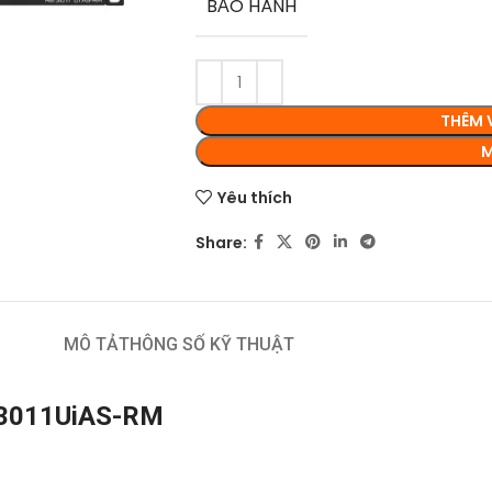
BẢO HÀNH
THÊM 
M
Yêu thích
Share:
MÔ TẢ
THÔNG SỐ KỸ THUẬT
RB3011UiAS-RM