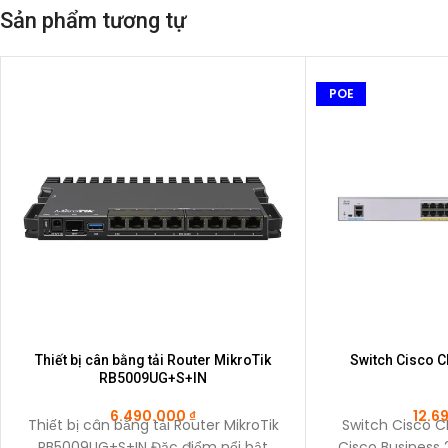
Sản phẩm tương tự
POE
Thiết bị cân bằng tải Router MikroTik
Switch Cisco 
RB5009UG+S+IN
6.490.000
₫
12.6
Thiết bị cân bằng tải Router MikroTik
Switch Cisco 
RB5009UG+S+IN Đặc điểm nổi bật
Cisco Business 2