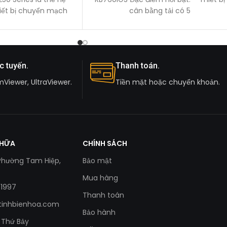
hiết bị chuyển mạch
cân bằng tải có 5
 minh giá
c tuyến.
Thanh toán.
mViewer, UltraViewer.
Tiền mặt hoặc chuyển khoản.
CHỮA
CHÍNH SÁCH
 Phường Tam Hiệp,
Bảo mật
Mua hàng
 1997
Thanh toán
tinhbienhoa.com
Bảo hành
- Thứ Bảy