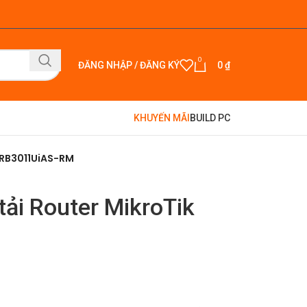
0
ĐĂNG NHẬP / ĐĂNG KÝ
0
₫
KHUYẾN MÃI
BUILD PC
k RB3011UiAS-RM
tải Router MikroTik