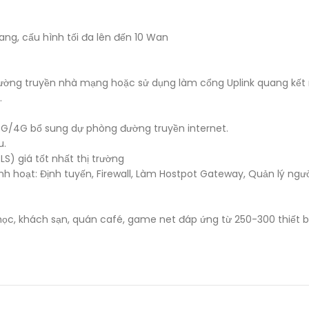
uang, cấu hình tối đa lên đến 10 Wan
i đường truyền nhà mạng hoặc sử dụng làm cổng Uplink quang kết
.
3G/4G bổ sung dự phòng đường truyền internet.
u.
) giá tốt nhất thị trường
h hoạt: Định tuyến, Firewall, Làm Hostpot Gateway, Quản lý ngư
c, khách sạn, quán café, game net đáp ứng từ 250-300 thiết bị 