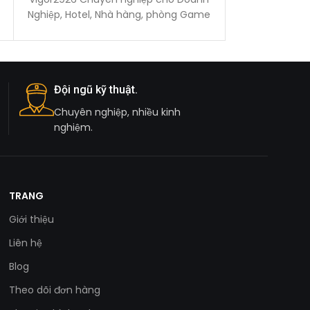
Nghiệp, Hotel, Nhà hàng, phòng Game
RJ45 10/100M
– Hỗ
self-l
Đội ngũ kỹ thuật.
Chuyên nghiệp, nhiều kinh
nghiệm.
TRANG
Giới thiệu
Liên hệ
Blog
Theo dõi đơn hàng