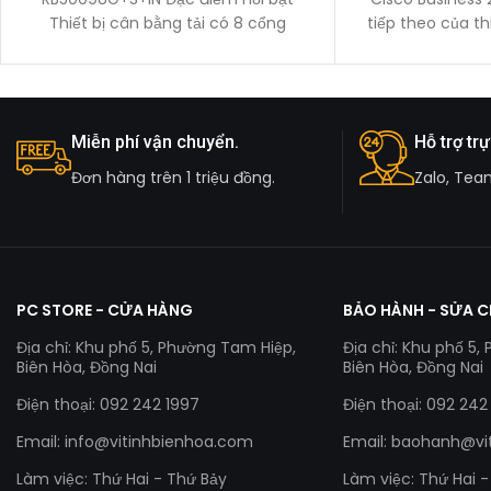
Thiết bị cân bằng tải có 8 cổng
tiếp theo của t
thông
Miễn phí vận chuyển.
Hỗ trợ trự
Đơn hàng trên 1 triệu đồng.
Zalo, Tea
PC STORE - CỬA HÀNG
BẢO HÀNH - SỬA 
Địa chỉ: Khu phố 5, Phường Tam Hiệp,
Địa chỉ: Khu phố 5,
Biên Hòa, Đồng Nai
Biên Hòa, Đồng Nai
Điện thoại: 092 242 1997
Điện thoại: 092 242
Email:
info@vitinhbienhoa.com
Email:
baohanh@vi
Làm việc: Thứ Hai - Thứ Bảy
Làm việc: Thứ Hai 