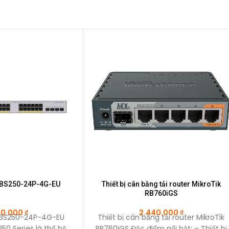
CBS250-24P-4G-EU
Thiết bị cân bằng tải router MikroTik
RB760iGS
90.000
₫
2.440.000
₫
CBS250-24P-4G-EU
Thiết bị cân bằng tải router MikroTik
50 Series là thế hệ
RB760iGS Đặc điểm nổi bật: – Thiết bị