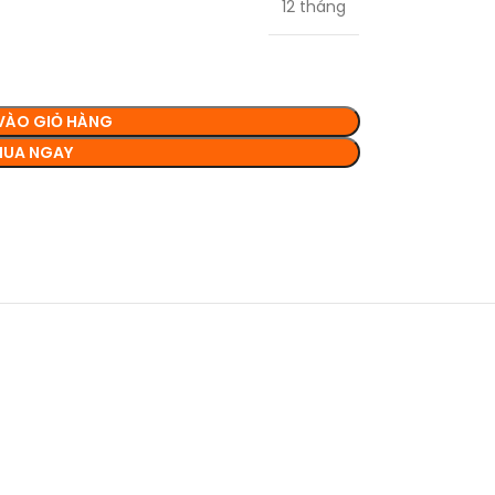
12 tháng
VÀO GIỎ HÀNG
UA NGAY