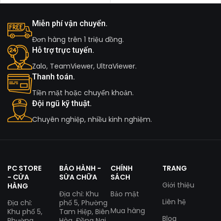
combo + 2x SFP+)
pháp mạng Cisco dành
Miễn phí vận chuyển.
Đơn hàng trên 1 triệu đồng.
Hỗ trợ trực tuyến.
Zalo, TeamViewer, UltraViewer.
Thanh toán.
Tiền mặt hoặc chuyển khoản.
Đội ngũ kỹ thuật.
Chuyên nghiệp, nhiều kinh nghiệm.
PC STORE
BẢO HÀNH -
CHÍNH
TRANG
- CỬA
SỬA CHỮA
SÁCH
Giới thiệu
HÀNG
Địa chỉ: Khu
Bảo mật
Liên hệ
Địa chỉ:
phố 5, Phường
Mua hàng
Khu phố 5,
Tam Hiệp, Biên
Blog
Phường
Hòa, Đồng Nai