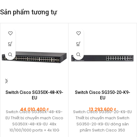
Sản phẩm tương tự
Switch Cisco SG350X-48-K9-
Switch Cisco SG350-20-K9-
EU
EU
44.010.400
₫
13.293.600
₫
Switch Cisco SG350X-48-K9-
Switch Cisco SG350-20-K9-EU
EU Thiết bị chuyển mạch Cisco
Thiết bị chuyển mạch Switch
SG350X-48-K9-EU 48x
SG350-20-K9-EU dòng sản
10/100/1000 ports + 4x 10G
phẩm Switch Cisco 350
ports (2x 10GBase-T/SFP+
Series một phần của giải