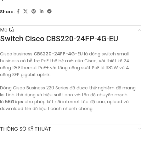
Share:
Mô tả
Switch Cisco CBS220-24FP-4G-EU
Cisco business
CBS220-24FP-4G-EU
là dòng switch small
business có hỗ trợ PoE thế hệ mới của Cisco, với thiết kế 24
cổng 1G Ethernet PoE+ với tổng cổng suất PoE là 382W và 4
cổng SFP gigabit uplink.
Dòng Cisco Business 220 Series đã được thử nghiệm để mang
lại tính khả dụng và hiệu suất cao với tốc độ chuyển mạch
là
56Gbps
cho phép kết nối internet tốc độ cao, upload và
dowmload file dữ liệu 1 cách nhanh chóng.
THÔNG SỐ KỸ THUẬT