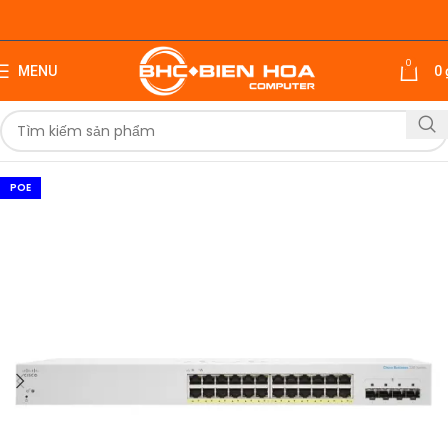
0
MENU
0
POE