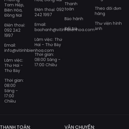
Thanh
Tam Hiệp,
Theo dõi đơn
toán
Điện thoại: 092
Biên Hòa,
hàng
242 1997
Đồng Nai
Bảo hành
Thư viện hình
Email:
Điện thoại:
Đổi trả
ảnh
baohanh@vitinhbienhoa.com
092 242
1997
Làm việc: Thứ
Hai - Thứ Bảy
Email:
info@vitinhbienhoa.com
Thời gian:
08:00 Sáng -
Làm việc:
17:00 Chiều
Thứ Hai -
Thứ Bảy
Thời gian:
08:00
Sáng -
17:00
Chiều
THANH TOÁN:
VẬN CHUYỂN: