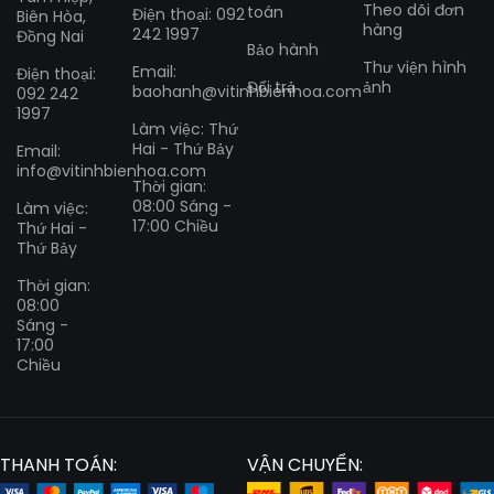
Theo dõi đơn
toán
Điện thoại: 092
Biên Hòa,
hàng
242 1997
Đồng Nai
Bảo hành
Thư viện hình
Email:
Điện thoại:
Đổi trả
ảnh
baohanh@vitinhbienhoa.com
092 242
1997
Làm việc: Thứ
Hai - Thứ Bảy
Email:
info@vitinhbienhoa.com
Thời gian:
08:00 Sáng -
Làm việc:
17:00 Chiều
Thứ Hai -
Thứ Bảy
Thời gian:
08:00
Sáng -
17:00
Chiều
THANH TOÁN:
VẬN CHUYỂN: