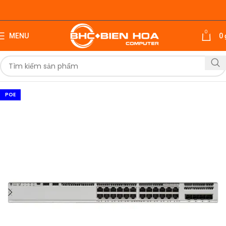
0
MENU
0
POE