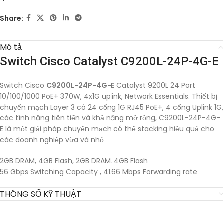
Share:
Mô tả
Switch Cisco Catalyst C9200L-24P-4G-E
Switch Cisco
C9200L-24P-4G-E
Catalyst 9200L 24 Port
10/100/1000 PoE+ 370W, 4x1G uplink, Network Essentials. Thiết bị
chuyển mạch Layer 3 có 24 cổng 1G RJ45 PoE+, 4 cổng Uplink 1G,
các tính năng tiên tiến và khả năng mở rộng, C9200L-24P-4G-
E là một giải pháp chuyển mạch có thể stacking hiệu quả cho
các doanh nghiệp vừa và nhỏ
2GB DRAM, 4GB Flash, 2GB DRAM, 4GB Flash
56 Gbps Switching Capacity , 41.66 Mbps Forwarding rate
THÔNG SỐ KỸ THUẬT