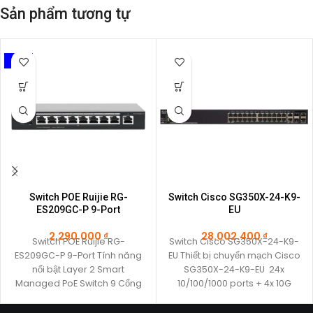
Sản phẩm tương tự
POE
Switch POE Ruijie RG-
Switch Cisco SG350X-24-K9-
ES209GC-P 9-Port
EU
2.290.000
₫
28.002.400
₫
Switch POE Ruijie RG-
Switch Cisco SG350X-24-K9-
ES209GC-P 9-Port Tính năng
EU Thiết bị chuyển mạch Cisco
nổi bật Layer 2 Smart
SG350X-24-K9-EU 24x
Managed PoE Switch 9 Cổng
10/100/1000 ports + 4x 10G
10/100/1000BASE-T – 8
ports (2x 10GBase-T/SFP+
combo + 2x