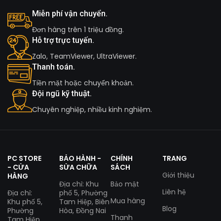
Miễn phí vận chuyển.
Đơn hàng trên 1 triệu đồng.
Hỗ trợ trực tuyến.
Zalo, TeamViewer, UltraViewer.
Thanh toán.
Tiền mặt hoặc chuyển khoản.
Đội ngũ kỹ thuật.
Chuyên nghiệp, nhiều kinh nghiệm.
PC STORE
BẢO HÀNH -
CHÍNH
TRANG
- CỬA
SỬA CHỮA
SÁCH
Giới thiệu
HÀNG
Địa chỉ: Khu
Bảo mật
Liên hệ
Địa chỉ:
phố 5, Phường
Mua hàng
Khu phố 5,
Tam Hiệp, Biên
Blog
Phường
Hòa, Đồng Nai
Thanh
Tam Hiệp,