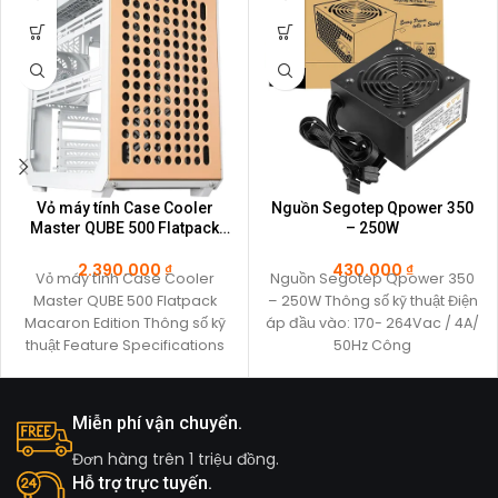
Vỏ máy tính Case Cooler
Nguồn Segotep Qpower 350
Master QUBE 500 Flatpack
– 250W
Macaron Edition
2.390.000
₫
430.000
₫
Vỏ máy tính Case Cooler
Nguồn Segotep Qpower 350
Master QUBE 500 Flatpack
– 250W Thông số kỹ thuật Điện
Macaron Edition Thông số kỹ
áp đầu vào: 170- 264Vac / 4A/
thuật Feature Specifications
50Hz Công
Model Number Q500-DGNN-
S00
Miễn phí vận chuyển.
Đơn hàng trên 1 triệu đồng.
Hỗ trợ trực tuyến.