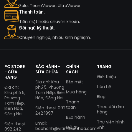
Zalo, TeamViewer, UltraViewer.
Thanh toán.
Tiền mặt hoặc chuyển khoản.
Đội ngũ kỹ thuật.
Chuyên nghiệp, nhiều kinh nghiệm.
PC STORE
BẢO HÀNH -
CHÍNH
TRANG
- CỬA
SỬA CHỮA
SÁCH
Giới thiệu
HÀNG
Địa chỉ: Khu
Bảo mật
Liên hệ
Địa chỉ:
phố 5, Phường
Mua hàng
Khu phố 5,
Tam Hiệp, Biên
Blog
Phường
Hòa, Đồng Nai
Thanh
Tam Hiệp,
Theo dõi đơn
toán
Điện thoại: 092
Biên Hòa,
hàng
242 1997
Đồng Nai
Bảo hành
Thư viện hình
Email:
Điện thoại:
Đổi trả
ảnh
baohanh@vitinhbienhoa.com
092 242