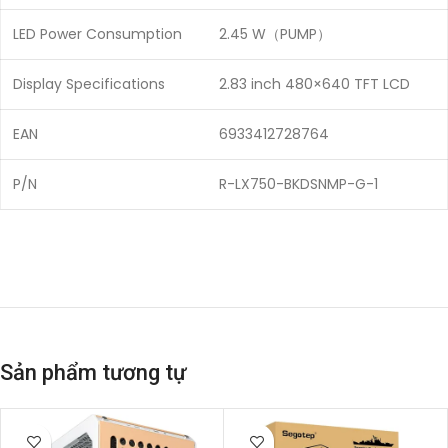
LED Power Consumption
2.45 W（PUMP）
Display Specifications
2.83 inch 480×640 TFT LCD
EAN
6933412728764
P/N
R-LX750-BKDSNMP-G-1
Sản phẩm tương tự