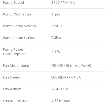
Pump Speed
3400 RPM±10%
Pump Connector
3-pin
Pump Rated Voltage
12 VDC
Pump Rated Current
0.35 A
Pump Power
4.2 W
Consumption
Fan Dimensions
120×120×25 mm(L×W×H)
Fan Speed
500~2150 RPM±10%
Fan Airflow
72.45 CFM
Fan Air Pressure
4.32 mmAq