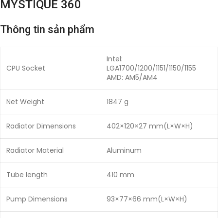
MYSTIQUE 360
Thông tin sản phẩm
Intel:
CPU Socket
LGA1700/1200/1151/1150/1155
AMD: AM5/AM4
Net Weight
1847 g
Radiator Dimensions
402×120×27 mm(L×W×H)
Radiator Material
Aluminum
Tube length
410 mm
Pump Dimensions
93×77×66 mm(L×W×H)