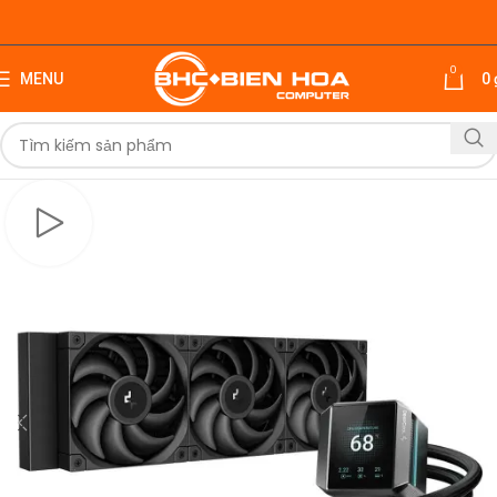
0
MENU
0