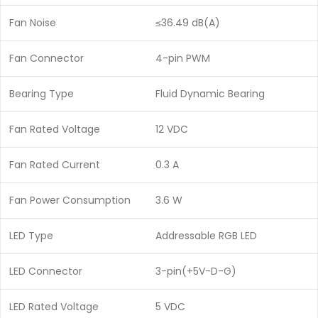
Fan Noise
≤36.49 dB(A)
Fan Connector
4-pin PWM
Bearing Type
Fluid Dynamic Bearing
Fan Rated Voltage
12 VDC
Fan Rated Current
0.3 A
Fan Power Consumption
3.6 W
LED Type
Addressable RGB LED
LED Connector
3-pin(+5V-D-G)
LED Rated Voltage
5 VDC