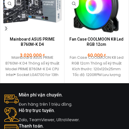
Mainboard ASUS PRIME
Fan Case COOLMOON K8 Led
B760M-K D4
RGB 12cm
3.020.000
₫
60.000
₫
Mainboard ASUS PRIME
Fan Case COOLMOON K8 Led
B760M-K D4 Thông số kỹ thuật
RGB 12cm Thông số kỹ thuật
Model PRIME B760M-K D4 CPU
Kích thước: 120x120x25mm
Intel® Socket LGA1700 for 13th
Tốc độ: 1200RPM Lưu lượng
Gen
gió:
Miễn phí vận chuyển.
Đơn hàng trên 1 triệu đồng.
Hỗ trợ trực tuyến.
Zalo, TeamViewer, UltraViewer.
Thanh toán.