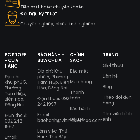
Tiền mặt hoặc chuyển khoản.
Đội ngũ kỹ thuật.
Chuyên nghiệp, nhiều kinh nghiệm.
PC STORE
BẢO HÀNH -
CHÍNH
TRANG
- CỬA
SỬA CHỮA
SÁCH
Giới thiệu
HÀNG
Địa chỉ: Khu
Bảo mật
Liên hệ
Địa chỉ:
phố 5, Phường
Mua hàng
Khu phố 5,
Tam Hiệp, Biên
Blog
Phường
Hòa, Đồng Nai
Thanh
Tam Hiệp,
Theo dõi đơn
toán
Điện thoại: 092
Biên Hòa,
hàng
242 1997
Đồng Nai
Bảo hành
Thư viện hình
Email:
Điện thoại:
Đổi trả
ảnh
baohanh@vitinhbienhoa.com
092 242
1997
Làm việc: Thứ
Hai - Thứ Bảy
Email: