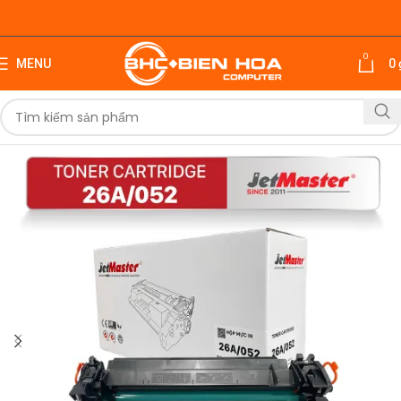
0
MENU
0