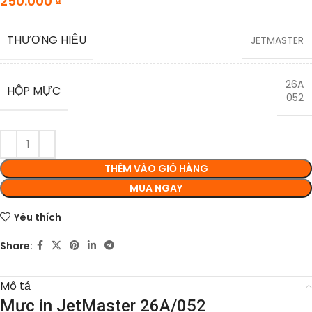
250.000
₫
THƯƠNG HIỆU
JETMASTER
26A
HỘP MỰC
052
THÊM VÀO GIỎ HÀNG
MUA NGAY
Yêu thích
Share:
Mô tả
Mực in JetMaster 26A/052