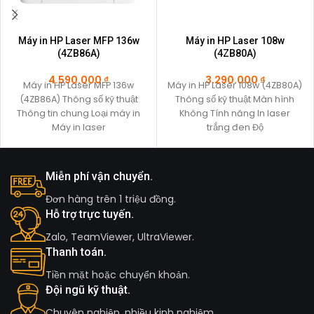
Máy in HP Laser MFP 136w
Máy in HP Laser 108w
(4ZB86A)
(4ZB80A)
4.590.000
₫
3.290.000
₫
Máy in HP Laser MFP 136w
Máy in HP Laser 108w (4ZB80A)
(4ZB86A) Thông số kỹ thuật
Thông số kỹ thuật Màn hình
Thông tin chung Loại máy in
Không Tính năng In laser
Máy in laser
trắng đen Độ
Miễn phí vận chuyển.
Đơn hàng trên 1 triệu đồng.
Hỗ trợ trực tuyến.
Zalo, TeamViewer, UltraViewer.
Thanh toán.
Tiền mặt hoặc chuyển khoản.
Đội ngũ kỹ thuật.
Chuyên nghiệp, nhiều kinh nghiệm.