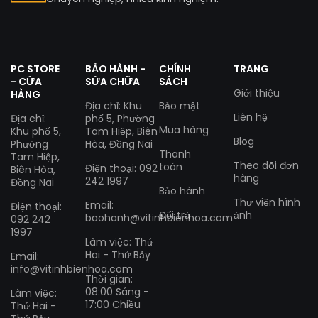
PC STORE
BẢO HÀNH -
CHÍNH
TRANG
- CỬA
SỬA CHỮA
SÁCH
Giới thiệu
HÀNG
Địa chỉ: Khu
Bảo mật
Liên hệ
Địa chỉ:
phố 5, Phường
Mua hàng
Khu phố 5,
Tam Hiệp, Biên
Blog
Phường
Hòa, Đồng Nai
Thanh
Tam Hiệp,
Theo dõi đơn
toán
Điện thoại: 092
Biên Hòa,
hàng
242 1997
Đồng Nai
Bảo hành
Thư viện hình
Email:
Điện thoại:
Đổi trả
ảnh
baohanh@vitinhbienhoa.com
092 242
1997
Làm việc: Thứ
Hai - Thứ Bảy
Email:
info@vitinhbienhoa.com
Thời gian:
08:00 Sáng -
Làm việc:
17:00 Chiều
Thứ Hai -