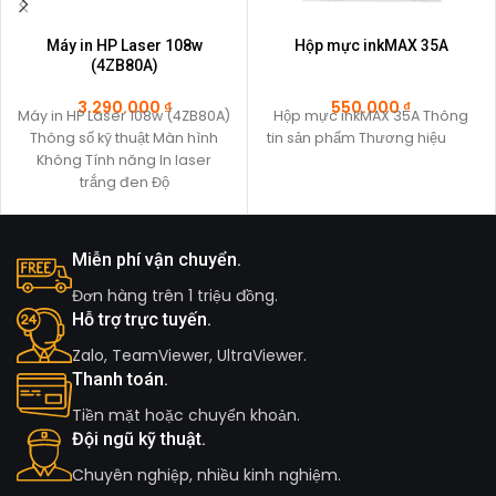
Máy in HP Laser 108w
Hộp mực inkMAX 35A
(4ZB80A)
3.290.000
₫
550.000
₫
Máy in HP Laser 108w (4ZB80A)
Hộp mực inkMAX 35A Thông
Thông số kỹ thuật Màn hình
tin sản phẩm Thương hiệu
Không Tính năng In laser
trắng đen Độ
Miễn phí vận chuyển.
Đơn hàng trên 1 triệu đồng.
Hỗ trợ trực tuyến.
Zalo, TeamViewer, UltraViewer.
Thanh toán.
Tiền mặt hoặc chuyển khoản.
Đội ngũ kỹ thuật.
Chuyên nghiệp, nhiều kinh nghiệm.