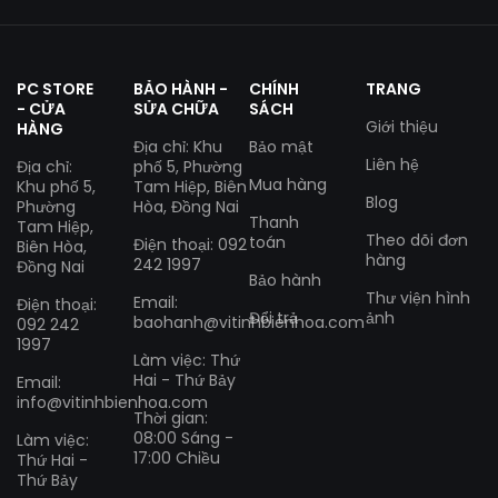
PC STORE
BẢO HÀNH -
CHÍNH
TRANG
- CỬA
SỬA CHỮA
SÁCH
Giới thiệu
HÀNG
Địa chỉ: Khu
Bảo mật
Liên hệ
Địa chỉ:
phố 5, Phường
Mua hàng
Khu phố 5,
Tam Hiệp, Biên
Blog
Phường
Hòa, Đồng Nai
Thanh
Tam Hiệp,
Theo dõi đơn
toán
Điện thoại: 092
Biên Hòa,
hàng
242 1997
Đồng Nai
Bảo hành
Thư viện hình
Email:
Điện thoại:
Đổi trả
ảnh
baohanh@vitinhbienhoa.com
092 242
1997
Làm việc: Thứ
Hai - Thứ Bảy
Email:
info@vitinhbienhoa.com
Thời gian:
08:00 Sáng -
Làm việc:
17:00 Chiều
Thứ Hai -
Thứ Bảy