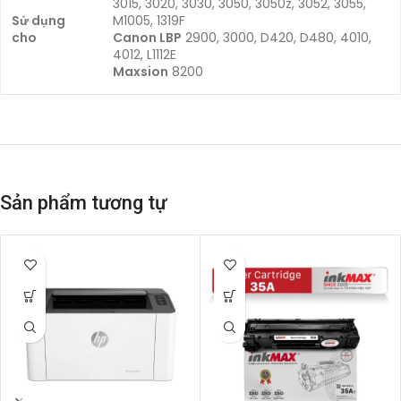
3015, 3020, 3030, 3050, 3050z, 3052, 3055,
Sử dụng
M1005, 1319F
cho
Canon LBP
2900, 3000, D420, D480, 4010,
4012, L1112E
Maxsion
8200
Sản phẩm tương tự