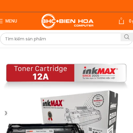
0
MENU
0