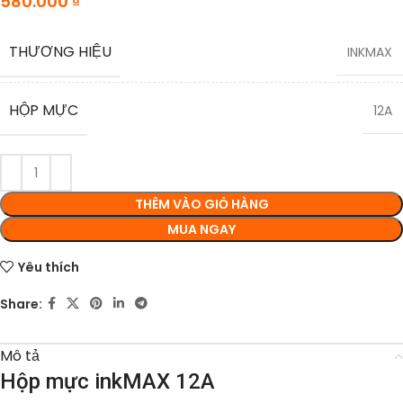
580.000
₫
THƯƠNG HIỆU
INKMAX
HỘP MỰC
12A
THÊM VÀO GIỎ HÀNG
MUA NGAY
Yêu thích
Share:
Mô tả
Hộp mực inkMAX 12A