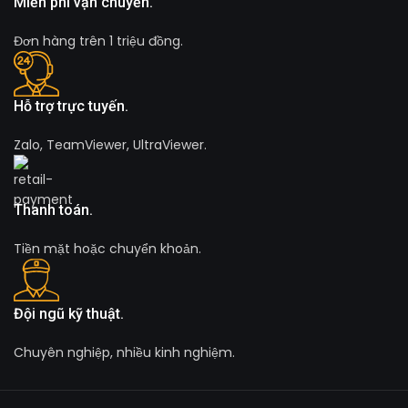
Miễn phí vận chuyển.
nhà cung cấp. Để biết thêm chi tiết, vui lòng tham khảo tài liệu
hướng dẫn đi kèm sản phẩm hoặc liên hệ nhà cung cấp chính
Đơn hàng trên 1 triệu đồng.
thức.
Hỗ trợ trực tuyến.
Zalo, TeamViewer, UltraViewer.
Thanh toán.
Tiền mặt hoặc chuyển khoản.
Đội ngũ kỹ thuật.
Chuyên nghiệp, nhiều kinh nghiệm.