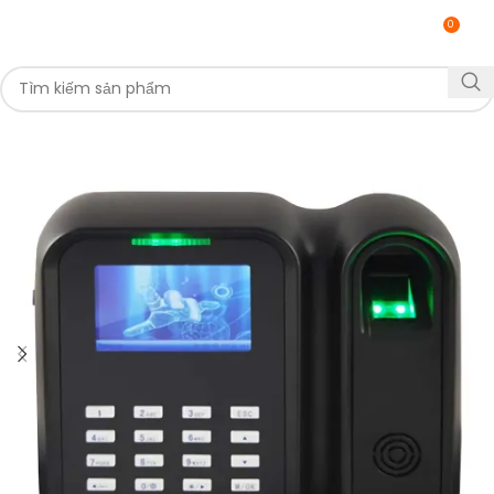
0
MENU
0