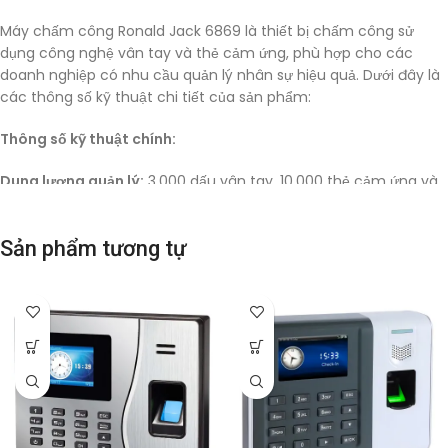
Máy chấm công Ronald Jack 6869 là thiết bị chấm công sử
dụng công nghệ vân tay và thẻ cảm ứng, phù hợp cho các
doanh nghiệp có nhu cầu quản lý nhân sự hiệu quả. Dưới đây là
các thông số kỹ thuật chi tiết của sản phẩm:
Thông số kỹ thuật chính:
Dung lượng quản lý:
3.000 dấu vân tay, 10.000 thẻ cảm ứng và
mật khẩu.
Chip xử lý:
Sử dụng chip Intel thế hệ mới, đảm bảo tốc độ xử lý
Sản phẩm tương tự
nhanh chóng.
Đầu đọc:
Công nghệ chống trầy xước và mài mòn, tăng độ bền
và tuổi thọ thiết bị.
Kết nối:
Hỗ trợ RS-232/485, TCP/IP và USB, thuận tiện cho việc
lấy dữ liệu và kết nối với máy tính.
Dung lượng bộ nhớ:
Lưu trữ đến 100.000 lần chấm công
(in/out).
Thời gian xác nhận:
<1 giây cho mỗi lần chấm công.
Ngôn ngữ:
Hỗ trợ tiếng Anh và tiếng Việt, dễ dàng sử dụng cho
người Việt Nam.