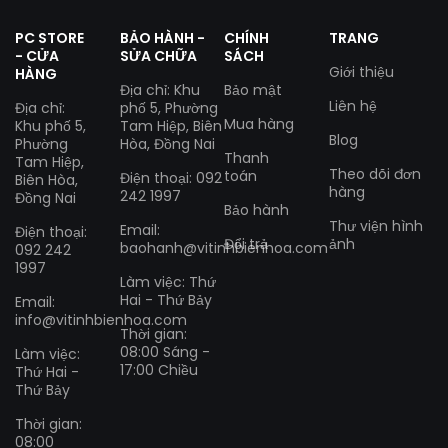
PC STORE
BẢO HÀNH -
CHÍNH
TRANG
- CỬA
SỬA CHỮA
SÁCH
Giới thiệu
HÀNG
Địa chỉ: Khu
Bảo mật
Liên hệ
Địa chỉ:
phố 5, Phường
Mua hàng
Khu phố 5,
Tam Hiệp, Biên
Blog
Phường
Hòa, Đồng Nai
Thanh
Tam Hiệp,
Theo dõi đơn
toán
Điện thoại: 092
Biên Hòa,
hàng
242 1997
Đồng Nai
Bảo hành
Thư viện hình
Email:
Điện thoại:
Đổi trả
ảnh
baohanh@vitinhbienhoa.com
092 242
1997
Làm việc: Thứ
Hai - Thứ Bảy
Email:
info@vitinhbienhoa.com
Thời gian:
08:00 Sáng -
Làm việc:
17:00 Chiều
Thứ Hai -
Thứ Bảy
Thời gian:
08:00