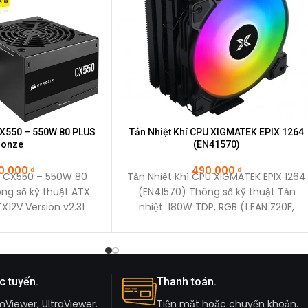
X550 – 550W 80 PLUS
Tản Nhiệt Khí CPU XIGMATEK EPIX 1264
ronze
(EN41570)
50.000
₫
490.000
₫
 CX550 – 550W 80
Tản Nhiệt Khí CPU XIGMATEK EPIX 1264
ng số kỹ thuật ATX
(EN41570) Thông số kỹ thuật Tản
X12V Version v2.31
nhiệt: 180W TDP, RGB (1 FAN Z20F,
le Type
c tuyến.
Thanh toán.
mViewer, UltraViewer.
Tiền mặt hoặc chuyển khoản.