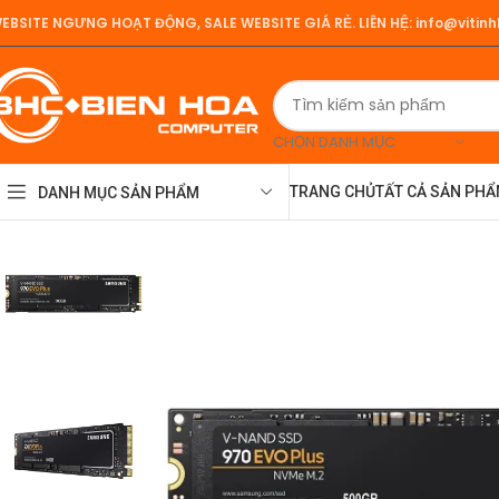
EBSITE NGƯNG HOẠT ĐỘNG, SALE WEBSITE GIÁ RẺ.
LIÊN HỆ:
info@vitin
CHỌN DANH MỤC
TRANG CHỦ
TẤT CẢ SẢN PH
DANH MỤC SẢN PHẨM