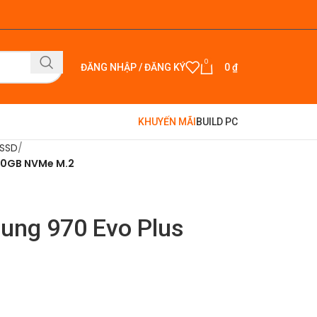
0
ĐĂNG NHẬP / ĐĂNG KÝ
0
₫
KHUYẾN MÃI
BUILD PC
 SSD
500GB NVMe M.2
sung 970 Evo Plus