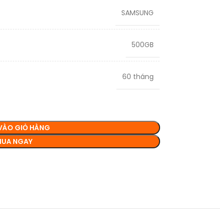
SAMSUNG
500GB
60 tháng
VÀO GIỎ HÀNG
UA NGAY