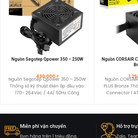
Nguồn Segotep Qpower 350 – 250W
Nguồn CORSAIR C
B
430.000
₫
1.2
Nguồn Segotep Qpower 350 – 250W
Nguồn CORSAIR
Thông số kỹ thuật Điện áp đầu vào:
PLUS Bronze Thô
170- 264Vac / 4A/ 50Hz Công
Connector 1 AT
Cab
Miễn phí vận chuyển.
Hỗ trợ trự
Đơn hàng trên 1 triệu đồng.
Zalo, Tea