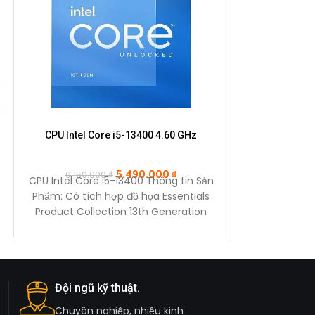
CPU Intel Core i5-13400 4.60 GHz
Nguồn XIGMAT
400
5.490.000
₫
6.150.000
₫
CPU Intel Core i5-13400 Thông tin Sản
Nguồn XIGMAT
Phẩm: Có tích hợp đồ họa Essentials
400W (EN4596
Product Collection 13th Generation
Công suất: 
Intel® Core™
Đội ngũ kỹ thuật.
Chuyên nghiệp, nhiều kinh