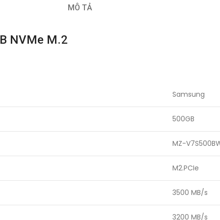
MÔ TẢ
0GB NVMe M.2
Samsung
500GB
MZ-V7S500B
M2.PCIe
3500 MB/s
3200 MB/s