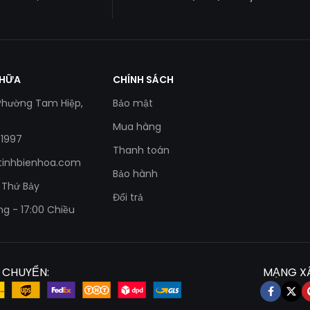
CHỮA
CHÍNH SÁCH
 Phường Tam Hiệp,
Bảo mật
Mua hàng
 1997
Thanh toán
tinhbienhoa.com
Bảo hành
- Thứ Bảy
Đổi trả
ng - 17:00 Chiều
 CHUYỂN:
MẠNG XÃ