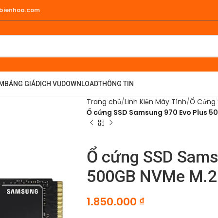
hbienhoa.com
ẨM
BẢNG GIÁ
DỊCH VỤ
DOWNLOAD
THÔNG TIN
Trang chủ
Linh Kiện Máy Tính
Ổ Cứng
Ổ cứng SSD Samsung 970 Evo Plus 
Ổ cứng SSD Sam
500GB NVMe M.2
1.850.000
₫