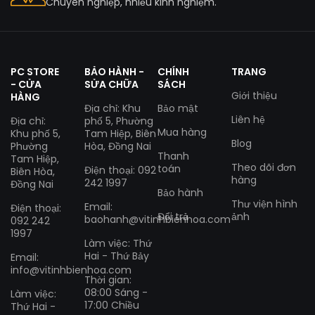
Chuyên nghiệp, nhiều kinh nghiệm.
PC STORE
BẢO HÀNH -
CHÍNH
TRANG
- CỬA
SỬA CHỮA
SÁCH
Giới thiệu
HÀNG
Địa chỉ: Khu
Bảo mật
Liên hệ
Địa chỉ:
phố 5, Phường
Mua hàng
Khu phố 5,
Tam Hiệp, Biên
Blog
Phường
Hòa, Đồng Nai
Thanh
Tam Hiệp,
Theo dõi đơn
toán
Điện thoại: 092
Biên Hòa,
hàng
242 1997
Đồng Nai
Bảo hành
Thư viện hình
Email:
Điện thoại:
Đổi trả
ảnh
baohanh@vitinhbienhoa.com
092 242
1997
Làm việc: Thứ
Hai - Thứ Bảy
Email:
info@vitinhbienhoa.com
Thời gian:
08:00 Sáng -
Làm việc:
17:00 Chiều
Thứ Hai -