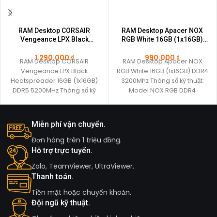
RAM Desktop CORSAIR
RAM Desktop Apacer NOX
Vengeance LPX Black
RGB White 16GB (1x16GB)
Heatspreader 16GB (1x16GB)
DDR4 3200Mhz
DDR5 5200MHz
1.290.000
₫
990.000
₫
RAM Desktop CORSAIR
RAM Desktop Apacer NOX
Vengeance LPX Black
RGB White 16GB (1x16GB) DDR4
Heatspreader 16GB (1x16GB)
3200Mhz Thông số kỹ thuật:
DDR5 5200MHz Thông số kỹ
Model NOX RGB DDR4
thuật Fan Included No Heat
Memory Technology
Spreader
Miễn phí vận chuyển.
Đơn hàng trên 1 triệu đồng.
Hỗ trợ trực tuyến.
Zalo, TeamViewer, UltraViewer.
Thanh toán.
Tiền mặt hoặc chuyển khoản.
Đội ngũ kỹ thuật.