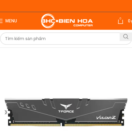
0
MENU
0