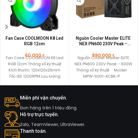
Fan Case COOLMOON K8 Led
Nguồn Cooler Master ELITE
RGB 12cm
NEX PN600 230V Peak –
600W
60.000
₫
890.000
₫
Fan Case COOLMOON K8 Led
Nguồn Cooler Master ELITE
RGB 12cm Thông số kỹ thuật
NEX PN600 230V Peak – 600W
Kích thước: 120x120x25mm
Thông số kỹ thuật Model
Tốc độ: 1200RPM Lưu lượng
MPW-6001-ACBK-P
gió:
Miễn phí vận chuyển.
Đơn hàng trên 1 triệu đồng.
Hỗ trợ trực tuyến.
Zalo, TeamViewer, UltraViewer.
Thanh toán.