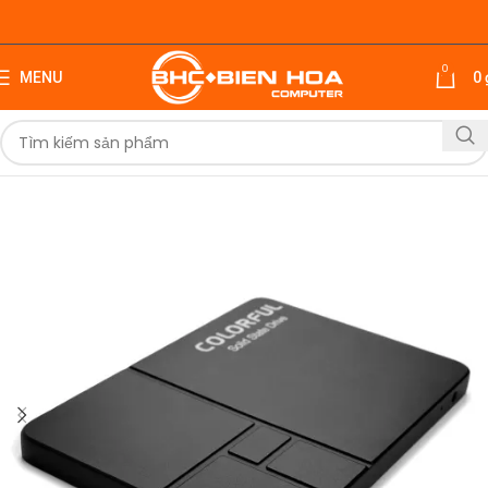
0
MENU
0