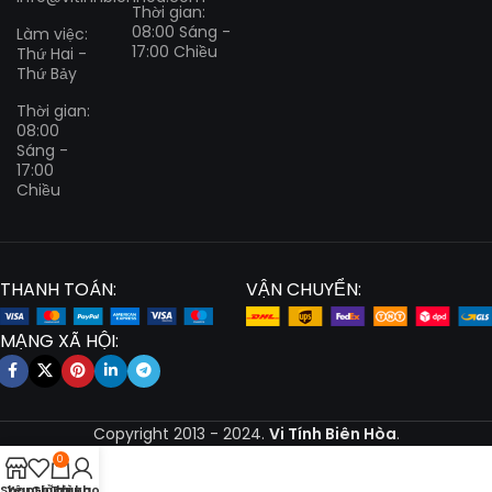
Thời gian:
08:00 Sáng -
Làm việc:
17:00 Chiều
Thứ Hai -
Thứ Bảy
Thời gian:
08:00
Sáng -
17:00
Chiều
THANH TOÁN:
VẬN CHUYỂN:
MẠNG XÃ HỘI:
Copyright
2013 - 2024.
Vi Tính Biên Hòa
.
0
Shop
Yêu thích
Giỏ hàng
Tài khoản