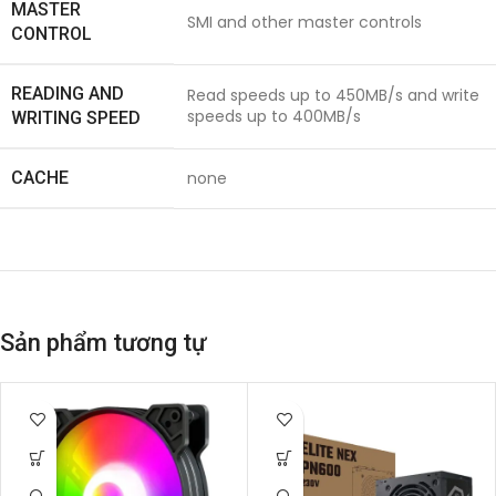
MASTER
SMI and other master controls
CONTROL
READING AND
Read speeds up to 450MB/s and write
speeds up to 400MB/s
WRITING SPEED
CACHE
none
Sản phẩm tương tự