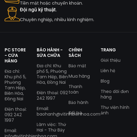
Tiền mặt hoặc chuyển khoản.
Đội ngũ kỹ thuật.
Chuyên nghiệp, nhiều kinh nghiệm.
PC STORE
BẢO HÀNH -
CHÍNH
TRANG
- CỬA
SỬA CHỮA
SÁCH
Giới thiệu
HÀNG
Địa chỉ: Khu
Bảo mật
Liên hệ
Địa chỉ:
phố 5, Phường
Mua hàng
Khu phố 5,
Tam Hiệp, Biên
Blog
Phường
Hòa, Đồng Nai
Thanh
Tam Hiệp,
Theo dõi đơn
toán
Điện thoại: 092
Biên Hòa,
hàng
242 1997
Đồng Nai
Bảo hành
Thư viện hình
Email:
Điện thoại:
Đổi trả
ảnh
baohanh@vitinhbienhoa.com
092 242
1997
Làm việc: Thứ
Hai - Thứ Bảy
Email:
info@vitinhbienhoa.com