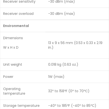
Receiver sensitivity
-30 dBm (max)
Receiver overload
-30 dBm (max)
Environmental
Dimensions
13 x 9 x 56 mm (0.53 x 0.33 x 2.19
W x H x D
in.)
Unit weight
0.018 kg (0.63 oz.)
Power
1W (max)
Operating
32º to 158ºF (0º to 70ºC)
temperature
Storage temperature
-40º to 185ºF (-40º to 85ºC)