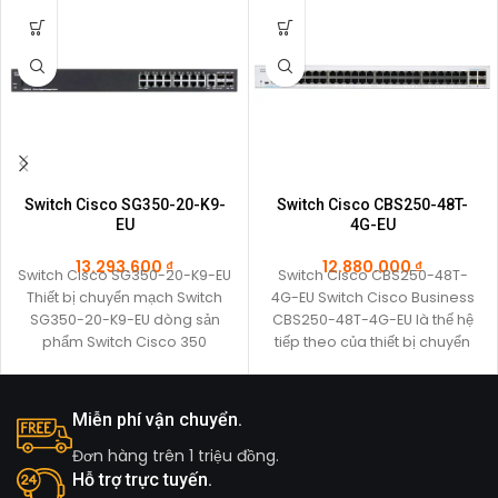
Switch Cisco SG350-20-K9-
Switch Cisco CBS250-48T-
EU
4G-EU
13.293.600
₫
12.880.000
₫
Switch Cisco SG350-20-K9-EU
Switch Cisco CBS250-48T-
Thiết bị chuyển mạch Switch
4G-EU Switch Cisco Business
SG350-20-K9-EU dòng sản
CBS250-48T-4G-EU là thế hệ
phẩm Switch Cisco 350
tiếp theo của thiết bị chuyển
Series một phần của giải
mạch thông minh giá cả
pháp mạng Cisco dành
Miễn phí vận chuyển.
Đơn hàng trên 1 triệu đồng.
Hỗ trợ trực tuyến.