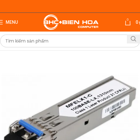
0
MENU
0