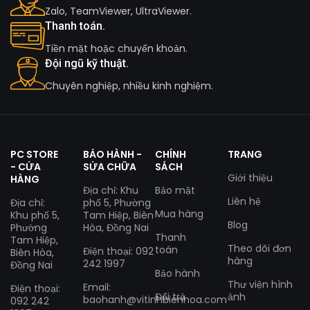
Zalo, TeamViewer, UltraViewer.
Thanh toán.
Tiền mặt hoặc chuyển khoản.
Đội ngũ kỹ thuật.
Chuyên nghiệp, nhiều kinh nghiệm.
PC STORE
BẢO HÀNH -
CHÍNH
TRANG
- CỬA
SỬA CHỮA
SÁCH
Giới thiệu
HÀNG
Địa chỉ: Khu
Bảo mật
Liên hệ
Địa chỉ:
phố 5, Phường
Mua hàng
Khu phố 5,
Tam Hiệp, Biên
Blog
Phường
Hòa, Đồng Nai
Thanh
Tam Hiệp,
Theo dõi đơn
toán
Điện thoại: 092
Biên Hòa,
hàng
242 1997
Đồng Nai
Bảo hành
Thư viện hình
Email:
Điện thoại:
Đổi trả
ảnh
baohanh@vitinhbienhoa.com
092 242