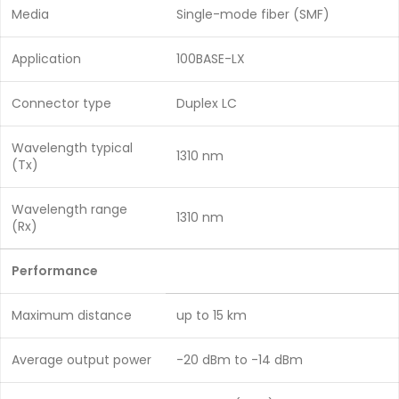
Media
Single-mode fiber (SMF)
Application
100BASE-LX
Connector type
Duplex LC
Wavelength typical
1310 nm
(Tx)
Wavelength range
1310 nm
(Rx)
Performance
Maximum distance
up to 15 km
Average output power
-20 dBm to -14 dBm