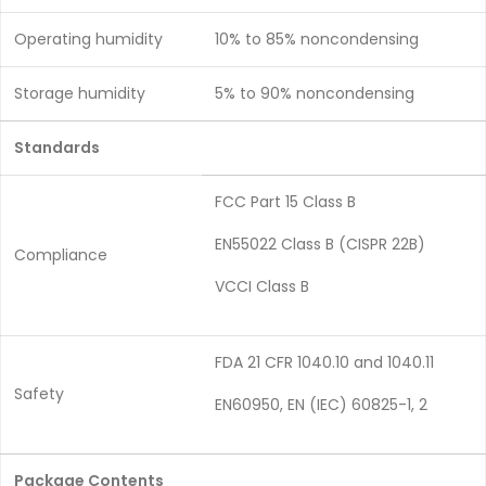
Operating humidity
10% to 85% noncondensing
Storage humidity
5% to 90% noncondensing
Standards
FCC Part 15 Class B
EN55022 Class B (CISPR 22B)
Compliance
VCCI Class B
FDA 21 CFR 1040.10 and 1040.11
Safety
EN60950, EN (IEC) 60825-1, 2
Package Contents