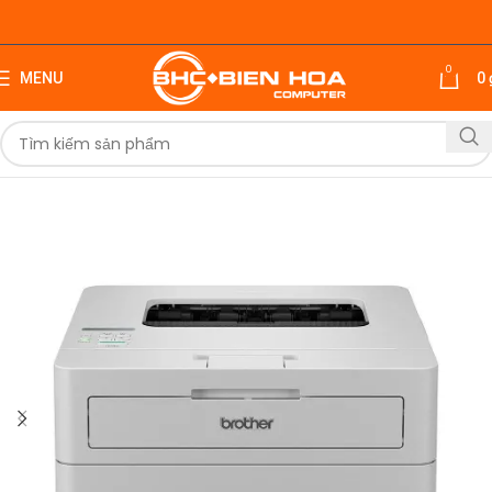
0
MENU
0