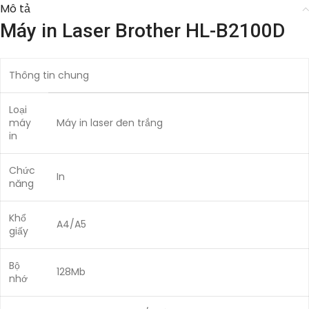
Mô tả
Máy in Laser Brother HL-B2100D
Thông tin chung
Loại
máy
Máy in laser đen trắng
in
Chức
In
năng
Khổ
A4/A5
giấy
Bộ
128Mb
nhớ