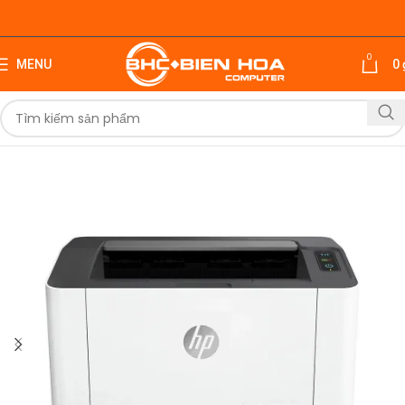
0
MENU
0