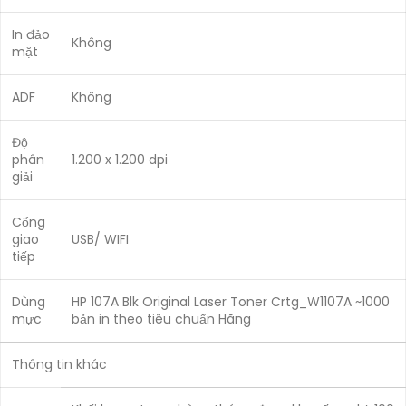
In đảo
Không
mặt
ADF
Không
Độ
phân
1.200 x 1.200 dpi
giải
Cổng
giao
USB/ WIFI
tiếp
Dùng
HP 107A Blk Original Laser Toner Crtg_W1107A ~1000
mực
bản in theo tiêu chuẩn Hãng
Thông tin khác