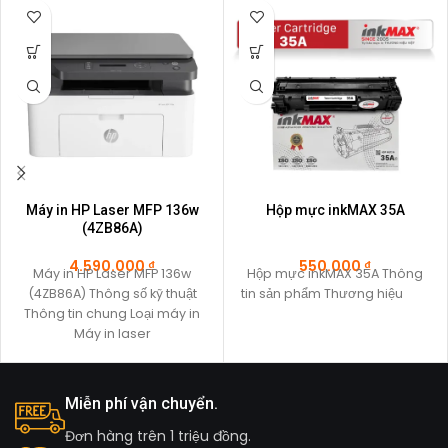
Máy in HP Laser MFP 136w
Hộp mực inkMAX 35A
(4ZB86A)
4.590.000
₫
550.000
₫
Máy in HP Laser MFP 136w
Hộp mực inkMAX 35A Thông
(4ZB86A) Thông số kỹ thuật
tin sản phẩm Thương hiệu
Thông tin chung Loại máy in
Máy in laser
Miễn phí vận chuyển.
Đơn hàng trên 1 triệu đồng.