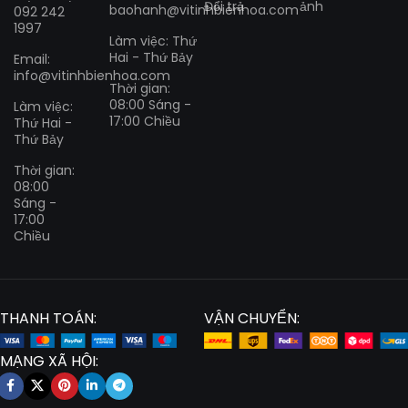
Đổi trả
ảnh
baohanh@vitinhbienhoa.com
092 242
1997
Làm việc: Thứ
Hai - Thứ Bảy
Email:
info@vitinhbienhoa.com
Thời gian:
08:00 Sáng -
Làm việc:
17:00 Chiều
Thứ Hai -
Thứ Bảy
Thời gian:
08:00
Sáng -
17:00
Chiều
THANH TOÁN:
VẬN CHUYỂN:
MẠNG XÃ HỘI: