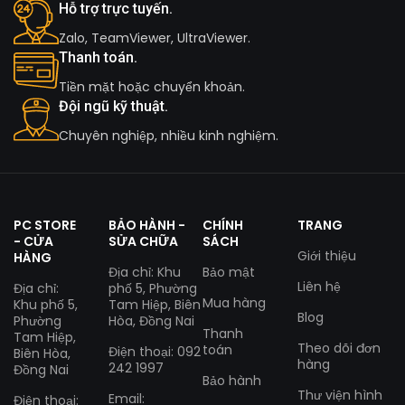
Hỗ trợ trực tuyến.
Zalo, TeamViewer, UltraViewer.
Thanh toán.
Tiền mặt hoặc chuyển khoản.
Đội ngũ kỹ thuật.
Chuyên nghiệp, nhiều kinh nghiệm.
PC STORE
BẢO HÀNH -
CHÍNH
TRANG
- CỬA
SỬA CHỮA
SÁCH
Giới thiệu
HÀNG
Địa chỉ: Khu
Bảo mật
Liên hệ
Địa chỉ:
phố 5, Phường
Mua hàng
Khu phố 5,
Tam Hiệp, Biên
Blog
Phường
Hòa, Đồng Nai
Thanh
Tam Hiệp,
Theo dõi đơn
toán
Điện thoại: 092
Biên Hòa,
hàng
242 1997
Đồng Nai
Bảo hành
Thư viện hình
Email:
Điện thoại: