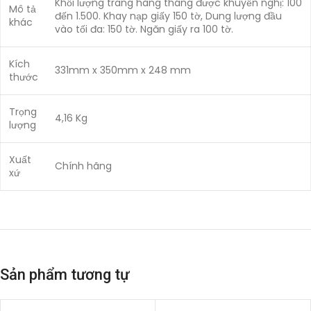
Khối lượng trang hàng tháng được khuyến nghị: 100
Mô tả
đến 1.500. Khay nạp giấy 150 tờ, Dung lượng đầu
khác
vào tối đa: 150 tờ. Ngăn giấy ra 100 tờ.
Kích
331mm x 350mm x 248 mm
thước
Trọng
4,16 Kg
lượng
Xuất
Chính hãng
xứ
Sản phẩm tương tự