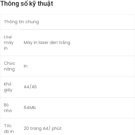
Thông số kỹ thuật
Thông tin chung
Loại
máy
Máy in laser đen trắng
in
Chức
In
năng
Khổ
A4/A5
giấy
Bộ
64Mb
nhớ
Tốc
20 trang A4/ phút
độ in