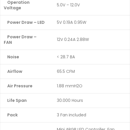
Operation
5.0V – 12.0V
Voltage
Power Draw – LED
5V 0.19A 0.95W
Power Draw –
12V 0.24A 2.88W
FAN
Noise
< 28.7 BA
Airflow
65.5 CFM
Air Pressure
1.88 mmH2O
Life Span
30.000 Hours
Pack
3 Fan included
Mini ARGB LED Controller, Fan