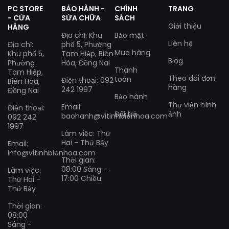
PC STORE
BẢO HÀNH -
CHÍNH
TRANG
- CỬA
SỬA CHỮA
SÁCH
Giới thiệu
HÀNG
Địa chỉ: Khu
Bảo mật
Liên hệ
Địa chỉ:
phố 5, Phường
Mua hàng
Khu phố 5,
Tam Hiệp, Biên
Blog
Phường
Hòa, Đồng Nai
Thanh
Tam Hiệp,
Theo dõi đơn
toán
Điện thoại: 092
Biên Hòa,
hàng
242 1997
Đồng Nai
Bảo hành
Thư viện hình
Email:
Điện thoại:
Đổi trả
ảnh
baohanh@vitinhbienhoa.com
092 242
1997
Làm việc: Thứ
Hai - Thứ Bảy
Email:
info@vitinhbienhoa.com
Thời gian:
08:00 Sáng -
Làm việc:
17:00 Chiều
Thứ Hai -
Thứ Bảy
Thời gian:
08:00
Sáng -