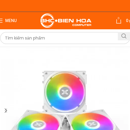
0
MENU
0