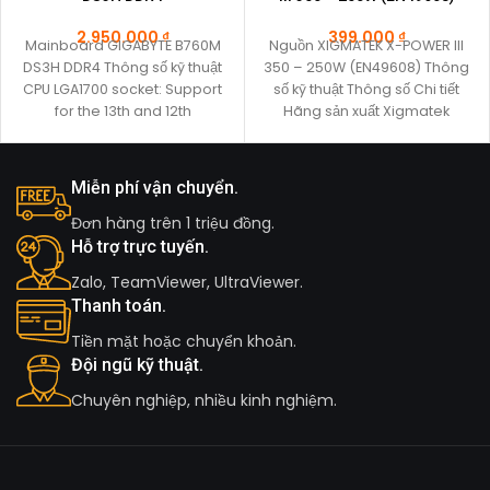
2.950.000
₫
399.000
₫
Mainboard GIGABYTE B760M
Nguồn XIGMATEK X-POWER III
DS3H DDR4 Thông số kỹ thuật
350 – 250W (EN49608) Thông
CPU LGA1700 socket: Support
số kỹ thuật Thông số Chi tiết
for the 13th and 12th
Hãng sản xuất Xigmatek
Generation Intel®
Miễn phí vận chuyển.
Đơn hàng trên 1 triệu đồng.
Hỗ trợ trực tuyến.
Zalo, TeamViewer, UltraViewer.
Thanh toán.
Tiền mặt hoặc chuyển khoản.
Đội ngũ kỹ thuật.
Chuyên nghiệp, nhiều kinh nghiệm.