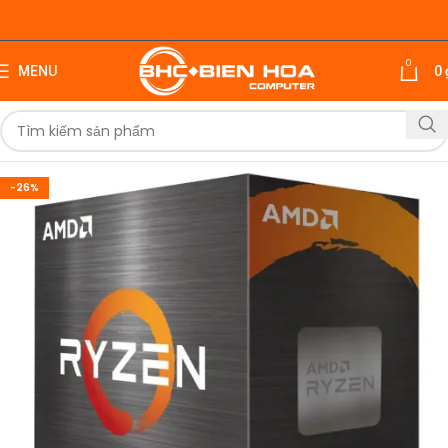
0
MENU
0
-26%