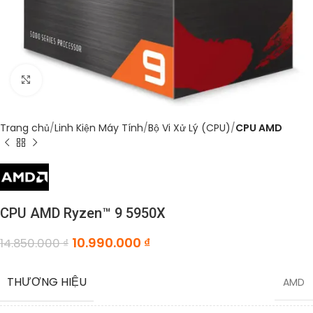
Click to enlarge
Trang chủ
Linh Kiện Máy Tính
Bộ Vi Xử Lý (CPU)
CPU AMD
CPU AMD Ryzen™ 9 5950X
10.990.000
₫
14.850.000
₫
THƯƠNG HIỆU
AMD