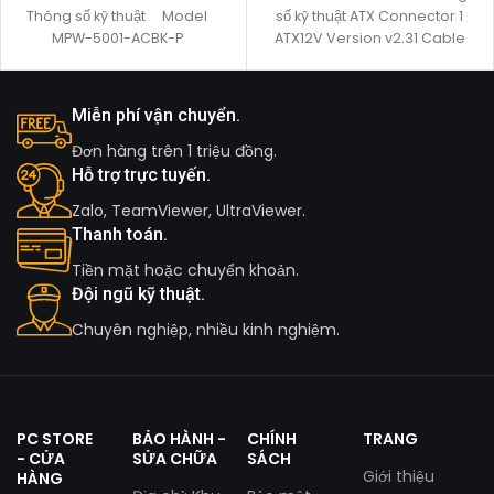
Thông số kỹ thuật Model
số kỹ thuật ATX Connector 1
MPW-5001-ACBK-P
ATX12V Version v2.31 Cable
Type
Miễn phí vận chuyển.
Đơn hàng trên 1 triệu đồng.
Hỗ trợ trực tuyến.
Zalo, TeamViewer, UltraViewer.
Thanh toán.
Tiền mặt hoặc chuyển khoản.
Đội ngũ kỹ thuật.
Chuyên nghiệp, nhiều kinh nghiệm.
PC STORE
BẢO HÀNH -
CHÍNH
TRANG
- CỬA
SỬA CHỮA
SÁCH
Giới thiệu
HÀNG