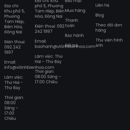
Địa chỉ: Khu
Bảo mật
Liên hệ
Địa chỉ:
phố 5, Phường
Mua hàng
Khu phố 5,
Tam Hiệp, Biên
Blog
Phường
Hòa, Đồng Nai
Thanh
Tam Hiệp,
Theo dõi đơn
toán
Điện thoại: 092
Biên Hòa,
hàng
242 1997
Đồng Nai
Bảo hành
Thư viện hình
Email:
Điện thoại:
Đổi trả
ảnh
baohanh@vitinhbienhoa.com
092 242
1997
Làm việc: Thứ
Hai - Thứ Bảy
Email:
info@vitinhbienhoa.com
Thời gian:
08:00 Sáng -
Làm việc:
17:00 Chiều
Thứ Hai -
Thứ Bảy
Thời gian:
08:00
Sáng -
17:00
Chiều