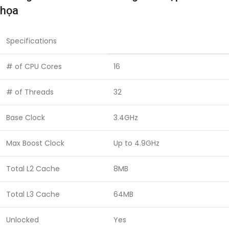
họa
Specifications
# of CPU Cores
16
# of Threads
32
Base Clock
3.4GHz
Max Boost Clock
Up to 4.9GHz
Total L2 Cache
8MB
Total L3 Cache
64MB
Unlocked
Yes