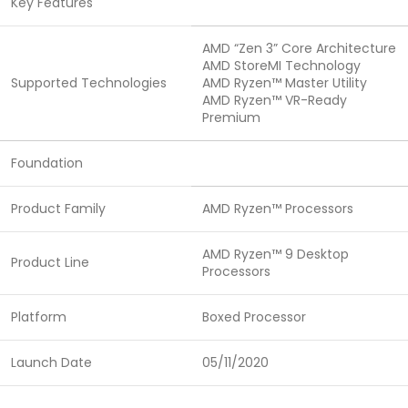
Key Features
AMD “Zen 3” Core Architecture
AMD StoreMI Technology
Supported Technologies
AMD Ryzen™ Master Utility
AMD Ryzen™ VR-Ready
Premium
Foundation
Product Family
AMD Ryzen™ Processors
AMD Ryzen™ 9 Desktop
Product Line
Processors
Platform
Boxed Processor
Launch Date
05/11/2020